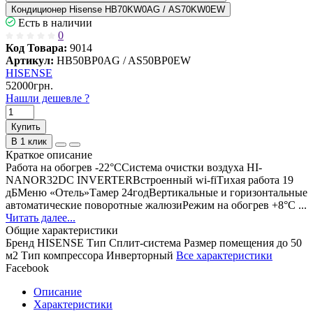
Кондиционер Hisense HB70KW0AG / AS70KW0EW
Есть в наличии
0
Код Товара:
9014
Артикул:
HB50BP0AG / AS50BP0EW
HISENSE
52000грн.
Нашли дешевле ?
Купить
В 1 клик
Краткое описание
Работа на обогрев -22°CСистема очистки воздуха HI-
NANOR32DC INVERTERВстроенный wi-fiТихая работа 19
дБМеню «Отель»Тамер 24годВертикальные и горизонтальные
автоматические поворотные жалюзиРежим на обогрев +8°C ...
Читать далее...
Общие характеристики
Бренд
HISENSE
Тип
Сплит-система
Размер помещения
до 50
м2
Тип компрессора
Инверторный
Все характеристики
Facebook
Описание
Характеристики