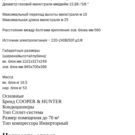
Диаметр газовой магистрали мм/дюйм 15,88 / 5/8 "
Максимальный перепад высоты магистрали м 10
Максимальная длина магистрали м 25
Расстояние между болтами крепления зов. блока мм 560
Источник электропитания ~ 220-240В/50Гц/1Ф
Габаритные размеры
(ширина/высота/глубина)
вн. блок мм 1101х327х249
зов. блок мм 965x700x396
Масса
вн. блок кг 16,5
нар. блок кг 53
Основные
Бренд
COOPER & HUNTER
Кондиционеры
Тип
Сплит-система
Размер помещения
до 70 м²
Тип компрессора
Инверторный