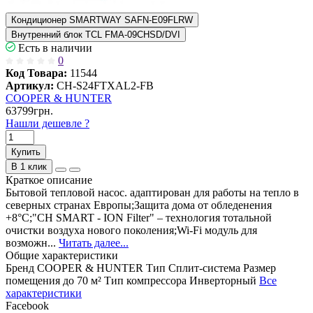
Кондиционер SMARTWAY SAFN-E09FLRW
Внутренний блок TCL FMA-09CHSD/DVI
Есть в наличии
0
Код Товара:
11544
Артикул:
CH-S24FTXAL2-FB
COOPER & HUNTER
63799грн.
Нашли дешевле ?
Купить
В 1 клик
Краткое описание
Бытовой тепловой насос. адаптирован для работы на тепло в
северных странах Европы;Защита дома от обледенения
+8°C;"CH SMART - ION Filter" – технология тотальной
очистки воздуха нового поколения;Wi-Fi модуль для
возможн...
Читать далее...
Общие характеристики
Бренд
COOPER & HUNTER
Тип
Сплит-система
Размер
помещения
до 70 м²
Тип компрессора
Инверторный
Все
характеристики
Facebook