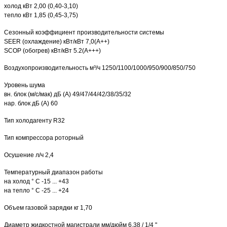
холод кВт 2,00 (0,40-3,10)
тепло кВт 1,85 (0,45-3,75)
Сезонный коэффициент производительности системы
SEER (охлаждение) кВт/кВт 7,0(А++)
SCOP (обогрев) кВт/кВт 5.2(А+++)
Воздухопроизводительность м³/ч 1250/1100/1000/950/900/850/750
Уровень шума
вн. блок (м/с/мак) дБ (А) 49/47/44/42/38/35/32
нар. блок дБ (А) 60
Тип холодагенту R32
Тип компрессора роторный
Осушение л/ч 2,4
Температурный диапазон работы
на холод ° C -15 ... +43
на тепло ° C -25 ... +24
Объем газовой зарядки кг 1,70
Диаметр жидкостной магистрали мм/дюйм 6,38 / 1/4 "