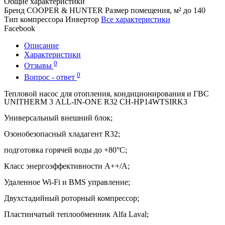
Общие характеристики
Бренд
COOPER & HUNTER
Размер помещения, м²
до 140
Тип компрессора
Инвертор
Все характеристики
Facebook
Описание
Характеристики
0
Отзывы
0
Вопрос - ответ
Тепловой насос для отопления, кондиционирования и ГВС
UNITHERM
3
ALL
-
IN
-
ONE
R
32 CH-HP14WTSIRK3
Универсальный внешний блок;
Озонобезопасный хладагент R32;
подготовка горячей воды до +80°С;
Класс энергоэффективности А++/А;
Удаленное Wi-Fi и BMS управление;
Двухстадийный роторный компрессор;
Пластинчатый теплообменник Alfa Laval;