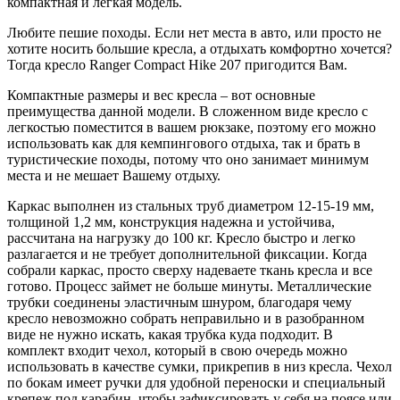
компактная и легкая модель.
Любите пешие походы. Если нет места в авто, или просто не
хотите носить большие кресла, а отдыхать комфортно хочется?
Тогда кресло Ranger Compact Hike 207 пригодится Вам.
Компактные размеры и вес кресла – вот основные
преимущества данной модели. В сложенном виде кресло с
легкостью поместится в вашем рюкзаке, поэтому его можно
использовать как для кемпингового отдыха, так и брать в
туристические походы, потому что оно занимает минимум
места и не мешает Вашему отдыху.
Каркас выполнен из стальных труб диаметром 12-15-19 мм,
толщиной 1,2 мм, конструкция надежна и устойчива,
рассчитана на нагрузку до 100 кг. Кресло быстро и легко
разлагается и не требует дополнительной фиксации. Когда
собрали каркас, просто сверху надеваете ткань кресла и все
готово. Процесс займет не больше минуты. Металлические
трубки соединены эластичным шнуром, благодаря чему
кресло невозможно собрать неправильно и в разобранном
виде не нужно искать, какая трубка куда подходит. В
комплект входит чехол, который в свою очередь можно
использовать в качестве сумки, прикрепив в низ кресла. Чехол
по бокам имеет ручки для удобной переноски и специальный
крепеж под карабин, чтобы зафиксировать у себя на поясе или