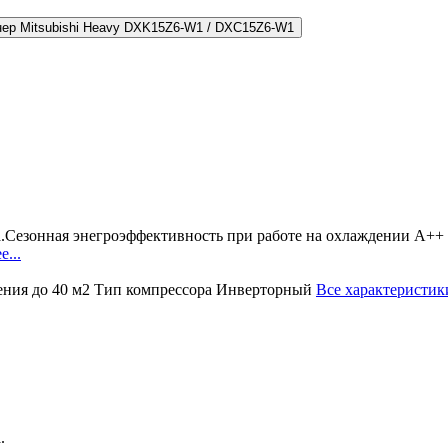
ер Mitsubishi Heavy DXK15Z6-W1 / DXC15Z6-W1
.Сезонная энегроэффективность при работе на охлаждении А++ 
е...
ения
до 40 м2
Тип компрессора
Инверторный
Все характеристик
.