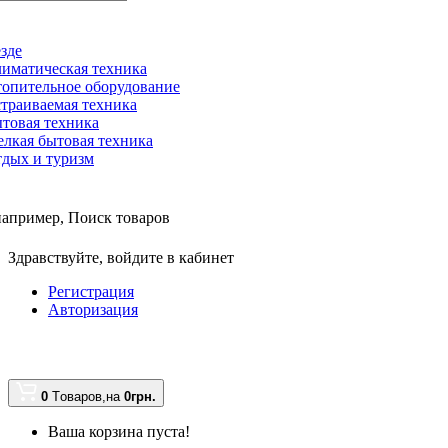
зде
иматическая техника
опительное оборудование
траиваемая техника
товая техника
лкая бытовая техника
дых и туризм
например,
Поиск товаров
Здравствуйте,
войдите в кабинет
Регистрация
Авторизация
0
Tоваров,
на
0грн.
Ваша корзина пуста!