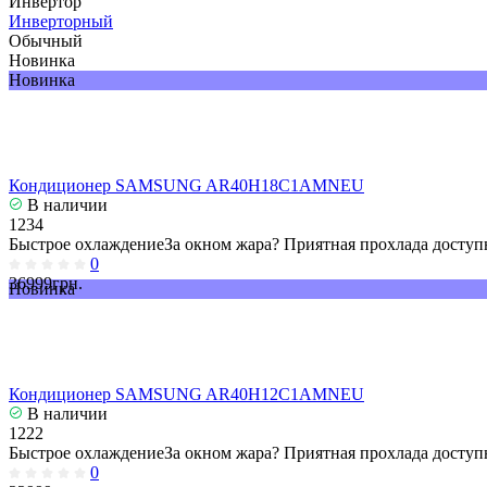
Инвертор
Инверторный
Обычный
Новинка
Новинка
Кондиционер SAMSUNG AR40H18C1AMNEU
В наличии
1234
Быстрое охлаждениеЗа окном жара? Приятная прохлада доступн
0
36999грн.
Новинка
Кондиционер SAMSUNG AR40H12C1AMNEU
В наличии
1222
Быстрое охлаждениеЗа окном жара? Приятная прохлада доступн
0