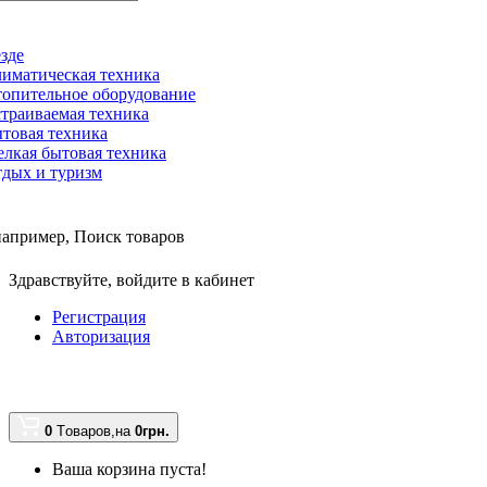
зде
иматическая техника
опительное оборудование
траиваемая техника
товая техника
лкая бытовая техника
дых и туризм
например,
Поиск товаров
Здравствуйте,
войдите в кабинет
Регистрация
Авторизация
0
Tоваров,
на
0грн.
Ваша корзина пуста!