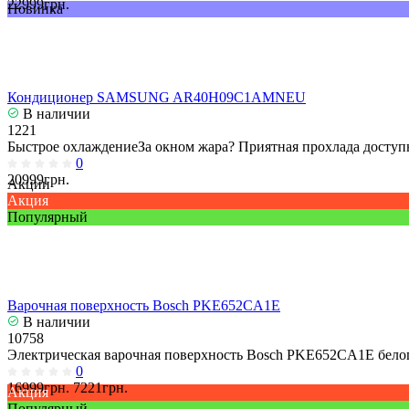
22999грн.
Новинка
Кондиционер SAMSUNG AR40H09C1AMNEU
В наличии
1221
Быстрое охлаждениеЗа окном жара? Приятная прохлада доступн
0
20999грн.
Акции
Акция
Популярный
Варочная поверхность Bosch PKE652CA1E
В наличии
10758
Электрическая варочная поверхность Bosch PKE652CA1E белог
0
16999грн.
7221грн.
Акция
Популярный