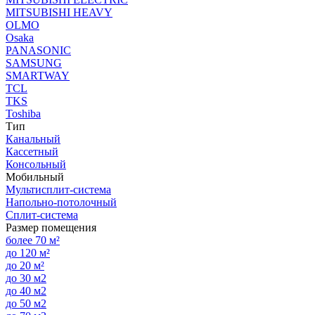
MITSUBISHI HEAVY
OLMO
Osaka
PANASONIC
SAMSUNG
SMARTWAY
TCL
TKS
Toshiba
Тип
Канальный
Кассетный
Консольный
Мобильный
Мультисплит-система
Напольно-потолочный
Сплит-система
Размер помещения
более 70 м²
до 120 м²
до 20 м²
до 30 м2
до 40 м2
до 50 м2