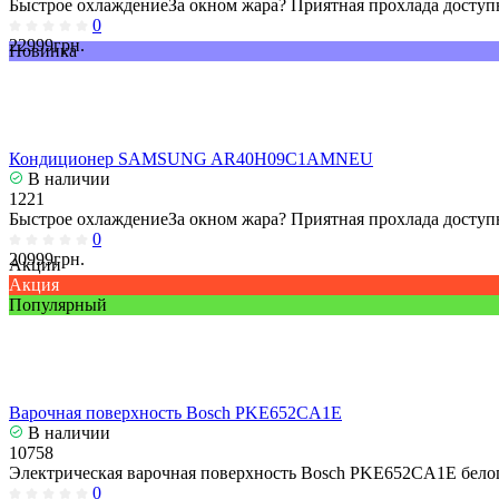
Быстрое охлаждениеЗа окном жара? Приятная прохлада доступн
0
22999грн.
Новинка
Кондиционер SAMSUNG AR40H09C1AMNEU
В наличии
1221
Быстрое охлаждениеЗа окном жара? Приятная прохлада доступн
0
20999грн.
Акции
Акция
Популярный
Варочная поверхность Bosch PKE652CA1E
В наличии
10758
Электрическая варочная поверхность Bosch PKE652CA1E белог
0