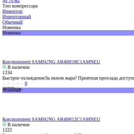
до 70 м2
Тип компрессора
Инвертор
Инверторный
Обычный
Новинка
Новинка
Кондиционер SAMSUNG AR40H18C1AMNEU
В наличии
1234
Быстрое охлаждениеЗа окном жара? Приятная прохлада доступн
0
36999грн.
Новинка
Кондиционер SAMSUNG AR40H12C1AMNEU
В наличии
1222