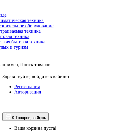
зде
иматическая техника
опительное оборудование
траиваемая техника
товая техника
лкая бытовая техника
дых и туризм
например,
Поиск товаров
Здравствуйте,
войдите в кабинет
Регистрация
Авторизация
0
Tоваров,
на
0грн.
Ваша корзина пуста!