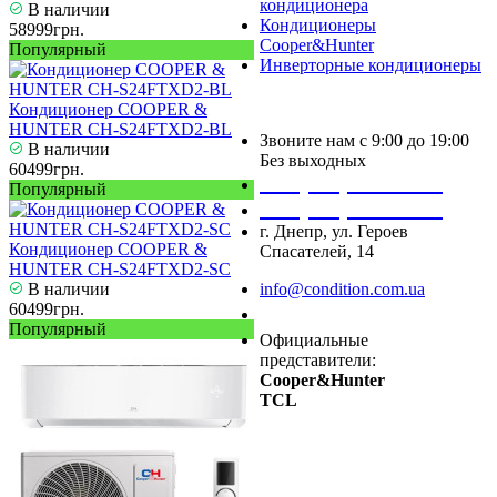
кондиционера
В наличии
Кондиционеры
58999грн.
Cooper&Hunter
Популярный
Инверторные кондиционеры
Кондиционер COOPER &
HUNTER CH-S24FTXD2-BL
Звоните нам с 9:00 до 19:00
В наличии
Без выходных
60499грн.
+38 (050) 488 27 03
Популярный
+38 (067) 545 08 44
г. Днепр, ул. Героев
Кондиционер COOPER &
Спасателей, 14
HUNTER CH-S24FTXD2-SC
В наличии
info@condition.com.ua
60499грн.
Заказать звонок
Популярный
Официальные
представители:
Cooper&Hunter
TCL