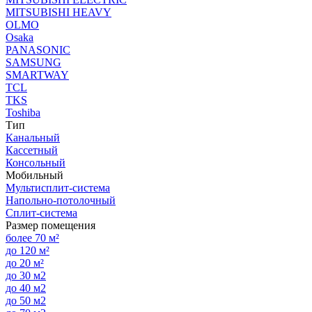
MITSUBISHI HEAVY
OLMO
Osaka
PANASONIC
SAMSUNG
SMARTWAY
TCL
TKS
Toshiba
Тип
Канальный
Кассетный
Консольный
Мобильный
Мультисплит-система
Напольно-потолочный
Сплит-система
Размер помещения
более 70 м²
до 120 м²
до 20 м²
до 30 м2
до 40 м2
до 50 м2