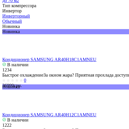
до 70 м2
Тип компрессора
Инвертор
Инверторный
Обычный
Новинка
Новинка
Кондиционер SAMSUNG AR40H18C1AMNEU
В наличии
1234
Быстрое охлаждениеЗа окном жара? Приятная прохлада доступн
0
36999грн.
Новинка
Кондиционер SAMSUNG AR40H12C1AMNEU
В наличии
1222