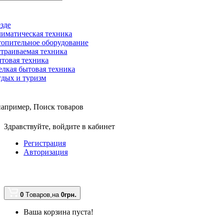
зде
иматическая техника
опительное оборудование
траиваемая техника
товая техника
лкая бытовая техника
дых и туризм
например,
Поиск товаров
Здравствуйте,
войдите в кабинет
Регистрация
Авторизация
0
Tоваров,
на
0грн.
Ваша корзина пуста!