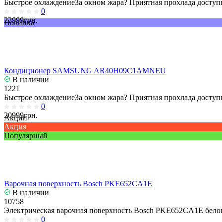
Быстрое охлаждениеЗа окном жара? Приятная прохлада доступн
0
22999грн.
Новинка
Кондиционер SAMSUNG AR40H09C1AMNEU
В наличии
1221
Быстрое охлаждениеЗа окном жара? Приятная прохлада доступн
0
20999грн.
Акции
Акция
Популярный
Варочная поверхность Bosch PKE652CA1E
В наличии
10758
Электрическая варочная поверхность Bosch PKE652CA1E белог
0