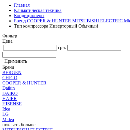
Главная
Климатическая техника
Кондиционеры
Бренд COOPER & HUNTER MITSUBISHI ELECTRIC Mi
Тип компрессора Инверторный Обычный
Фильтр
Цена
грн.
Применить
Бренд
BERGEN
CHIGO
COOPER & HUNTER
Daikin
DAIKO
HAIER
HISENSE
Idea
LG
Midea
показать Больше
MITSUBISHI ELECTRIC