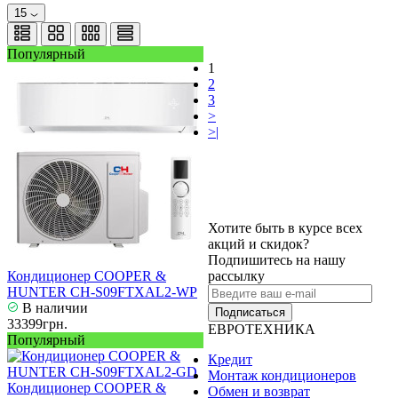
15
Популярный
1
2
3
>
>|
Хотите быть в курсе всех
акций и скидок?
Подпишитесь на нашу
Кондиционер COOPER &
рассылку
HUNTER CH-S09FTXAL2-WP
В наличии
Подписаться
33399грн.
ЕВРОТЕХНИКА
Популярный
Кредит
Монтаж кондиционеров
Кондиционер COOPER &
Обмен и возврат