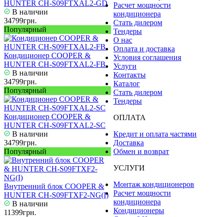
HUNTER CH-S09FTXAL2-GD
Расчет мощности
В наличии
кондиционера
34799грн.
Стать дилером
Популярный
Тендеры
О нас
Оплата и доставка
Кондиционер COOPER &
Условия соглашения
HUNTER CH-S09FTXAL2-FB
Услуги
В наличии
Контакты
34799грн.
Каталог
Популярный
Стать дилером
Тендеры
Кондиционер COOPER &
ОПЛАТА
HUNTER CH-S09FTXAL2-SC
В наличии
Кредит и оплата частями
34799грн.
Доставка
Популярный
Обмен и возврат
УСЛУГИ
Монтаж кондиционеров
Внутренний блок COOPER &
Расчет мощности
HUNTER CH-S09FTXF2-NG(I)
кондиционера
В наличии
Кондиционеры
11399грн.