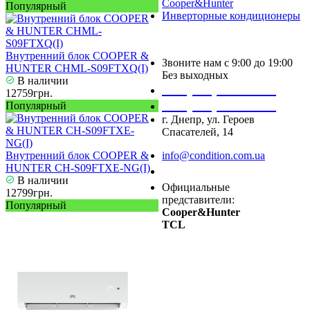
Cooper&Hunter
Популярный
Инверторные кондиционеры
Внутренний блок COOPER &
Звоните нам с 9:00 до 19:00
HUNTER CHML-S09FTXQ(I)
Без выходных
В наличии
+38 (050) 488 27 03
12759грн.
+38 (067) 545 08 44
Популярный
г. Днепр, ул. Героев
Спасателей, 14
Внутренний блок COOPER &
info@condition.com.ua
HUNTER CH-S09FTXE-NG(I)
Заказать звонок
В наличии
Официальные
12799грн.
представители:
Популярный
Cooper&Hunter
TCL