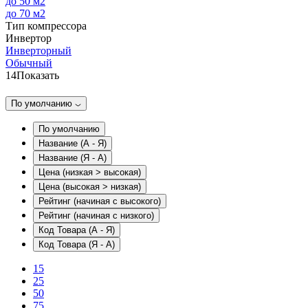
до 50 м2
до 70 м2
Тип компрессора
Инвертор
Инверторный
Обычный
14
Показать
По умолчанию
По умолчанию
Название (А - Я)
Название (Я - А)
Цена (низкая > высокая)
Цена (высокая > низкая)
Рейтинг (начиная с высокого)
Рейтинг (начиная с низкого)
Код Товара (А - Я)
Код Товара (Я - А)
15
25
50
75