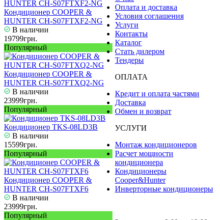
Оплата и доставка
Кондиционер COOPER &
Условия соглашения
HUNTER CH-S07FTXF2-NG
Услуги
В наличии
Контакты
19799грн.
Каталог
Популярный
Стать дилером
Тендеры
Кондиционер COOPER &
ОПЛАТА
HUNTER CH-S07FTXQ2-NG
В наличии
Кредит и оплата частями
23999грн.
Доставка
Популярный
Обмен и возврат
Кондиционер TKS-08LD3B
УСЛУГИ
В наличии
15599грн.
Монтаж кондиционеров
Популярный
Расчет мощности
кондиционера
Кондиционеры
Кондиционер COOPER &
Cooper&Hunter
HUNTER CH-S07FTXF6
Инверторные кондиционеры
В наличии
23999грн.
Популярный