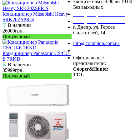
Звоните нам с 9:00 до 19:00
Без выходных
+38 (050) 488 27 03
Кондиционер Mitsubishi Heavy
SRK20ZSPR-S
+38 (067) 545 08 44
В наличии
г. Днепр, ул. Героев
26000грн.
Спасателей, 14
Популярный
info@condition.com.ua
Заказать звонок
Кондиционер Panasonic CS/CU-
Официальные
E 7RKD
представители:
В наличии
Cooper&Hunter
35999грн.
TCL
Популярный