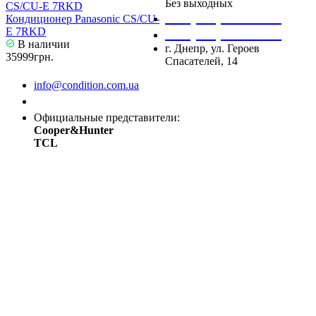
Без выходных
+38 (050) 488 27 03
Кондиционер Panasonic CS/CU-
E 7RKD
+38 (067) 545 08 44
В наличии
г. Днепр, ул. Героев
35999грн.
Спасателей, 14
info@condition.com.ua
Заказать звонок
Официальные представители:
Cooper&Hunter
TCL