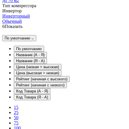
до 70 м2
Тип компрессора
Инвертор
Инверторный
Обычный
6
Показать
По умолчанию
По умолчанию
Название (А - Я)
Название (Я - А)
Цена (низкая > высокая)
Цена (высокая > низкая)
Рейтинг (начиная с высокого)
Рейтинг (начиная с низкого)
Код Товара (А - Я)
Код Товара (Я - А)
15
25
50
75
100