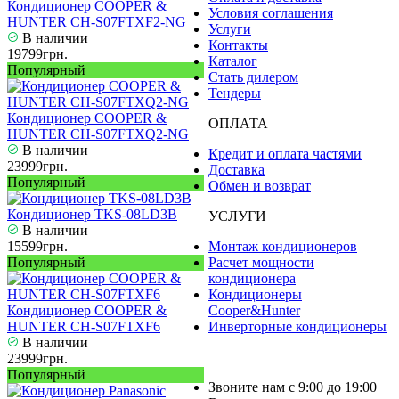
Кондиционер COOPER &
Условия соглашения
HUNTER CH-S07FTXF2-NG
Услуги
В наличии
Контакты
19799грн.
Каталог
Популярный
Стать дилером
Тендеры
Кондиционер COOPER &
ОПЛАТА
HUNTER CH-S07FTXQ2-NG
В наличии
Кредит и оплата частями
23999грн.
Доставка
Популярный
Обмен и возврат
Кондиционер TKS-08LD3B
УСЛУГИ
В наличии
15599грн.
Монтаж кондиционеров
Популярный
Расчет мощности
кондиционера
Кондиционеры
Кондиционер COOPER &
Cooper&Hunter
HUNTER CH-S07FTXF6
Инверторные кондиционеры
В наличии
23999грн.
Популярный
Звоните нам с 9:00 до 19:00