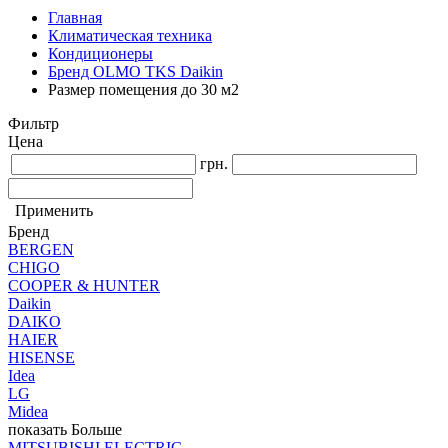
Главная
Климатическая техника
Кондиционеры
Бренд OLMO TKS Daikin
Размер помещения до 30 м2
Фильтр
Цена
грн.
Применить
Бренд
BERGEN
CHIGO
COOPER & HUNTER
Daikin
DAIKO
HAIER
HISENSE
Idea
LG
Midea
показать Больше
MITSUBISHI ELECTRIC