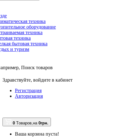
зде
иматическая техника
опительное оборудование
траиваемая техника
товая техника
лкая бытовая техника
дых и туризм
например,
Поиск товаров
Здравствуйте,
войдите в кабинет
Регистрация
Авторизация
0
Tоваров,
на
0грн.
Ваша корзина пуста!