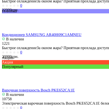
Быстрое охлаждениеЗа окном жара? Приятная прохлада доступн
0
22999грн.
Новинка
Кондиционер SAMSUNG AR40H09C1AMNEU
В наличии
1221
Быстрое охлаждениеЗа окном жара? Приятная прохлада доступн
0
20999грн.
Акции
Акция
Популярный
Варочная поверхность Bosch PKE652CA1E
В наличии
10758
Электрическая варочная поверхность Bosch PKE652CA1E белог
0