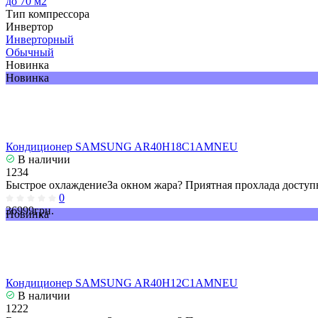
до 70 м2
Тип компрессора
Инвертор
Инверторный
Обычный
Новинка
Новинка
Кондиционер SAMSUNG AR40H18C1AMNEU
В наличии
1234
Быстрое охлаждениеЗа окном жара? Приятная прохлада доступн
0
36999грн.
Новинка
Кондиционер SAMSUNG AR40H12C1AMNEU
В наличии
1222