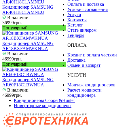
Оплата и доставка
Кондиционер SAMSUNG
Условия соглашения
AR40H18C1AMNEU
Услуги
В наличии
Контакты
36999грн.
Каталог
Популярный
Стать дилером
Тендеры
Кондиционер SAMSUNG
ОПЛАТА
AR18BXFAMWKNUA
В наличии
Кредит и оплата частями
46999грн.
Доставка
Популярный
Обмен и возврат
УСЛУГИ
Кондиционер SAMSUNG
AR60F18C1BWNUA
Монтаж кондиционеров
В наличии
Расчет мощности
46999грн.
кондиционера
Кондиционеры Cooper&Hunter
Инверторные кондиционеры