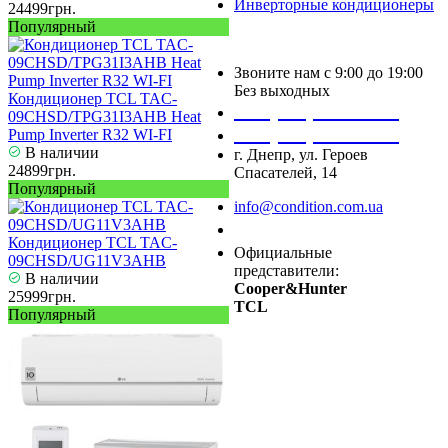
Инверторные кондиционеры
24499грн.
Популярный
Звоните нам с 9:00 до 19:00
Без выходных
Кондиционер TCL TAC-
+38 (050) 488 27 03
09CHSD/TPG31I3AHB Heat
+38 (067) 545 08 44
Pump Inverter R32 WI-FI
В наличии
г. Днепр, ул. Героев
24899грн.
Спасателей, 14
Популярный
info@condition.com.ua
Заказать звонок
Кондиционер TCL TAC-
Официальные
09CHSD/UG11V3AHB
представители:
В наличии
Cooper&Hunter
25999грн.
TCL
Популярный