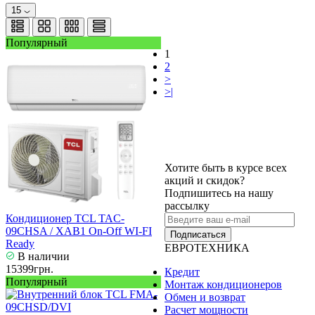
15
Популярный
1
2
>
>|
Хотите быть в курсе всех
акций и скидок?
Подпишитесь на нашу
рассылку
Кондиционер TCL TAC-
09CHSA / XAB1 On-Off WI-FI
Подписаться
Ready
ЕВРОТЕХНИКА
В наличии
15399грн.
Кредит
Популярный
Монтаж кондиционеров
Обмен и возврат
Расчет мощности