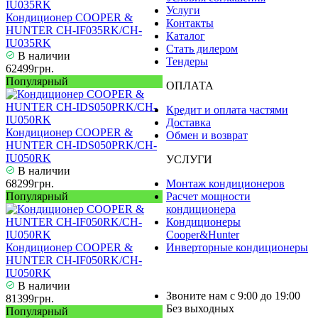
Услуги
Кондиционер COOPER &
Контакты
HUNTER CH-IF035RK/CH-
Каталог
IU035RK
Стать дилером
В наличии
Тендеры
62499грн.
Популярный
ОПЛАТА
Кредит и оплата частями
Доставка
Кондиционер COOPER &
Обмен и возврат
HUNTER CH-IDS050PRK/CH-
IU050RK
УСЛУГИ
В наличии
68299грн.
Монтаж кондиционеров
Популярный
Расчет мощности
кондиционера
Кондиционеры
Cooper&Hunter
Кондиционер COOPER &
Инверторные кондиционеры
HUNTER CH-IF050RK/CH-
IU050RK
В наличии
Звоните нам с 9:00 до 19:00
81399грн.
Без выходных
Популярный