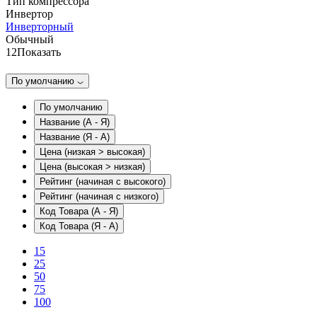
Тип компрессора
Инвертор
Инверторный
Обычный
12
Показать
По умолчанию
По умолчанию
Название (А - Я)
Название (Я - А)
Цена (низкая > высокая)
Цена (высокая > низкая)
Рейтинг (начиная с высокого)
Рейтинг (начиная с низкого)
Код Товара (А - Я)
Код Товара (Я - А)
15
25
50
75
100