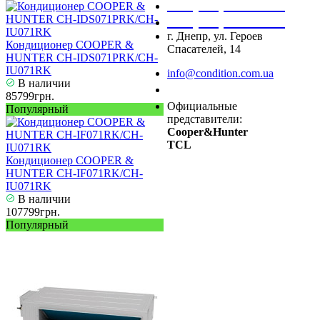
+38 (050) 488 27 03
+38 (067) 545 08 44
г. Днепр, ул. Героев
Кондиционер COOPER &
Спасателей, 14
HUNTER CH-IDS071PRK/CH-
IU071RK
info@condition.com.ua
В наличии
Заказать звонок
85799грн.
Официальные
Популярный
представители:
Cooper&Hunter
TCL
Кондиционер COOPER &
HUNTER CH-IF071RK/CH-
IU071RK
В наличии
107799грн.
Популярный