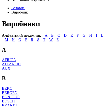
Головна
Виробник
Виробники
Алфавітний покажчик
A
B
C
D
E
F
G
H
I
L
M
N
O
P
R
S
T
W
Б
A
AFRICA
ATLANTIC
AUX
B
BEKO
BERGEN
BONJOUR
BOSCH
BRANDT