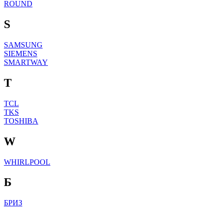
ROUND
S
SAMSUNG
SIEMENS
SMARTWAY
T
TCL
TKS
TOSHIBA
W
WHIRLPOOL
Б
БРИЗ