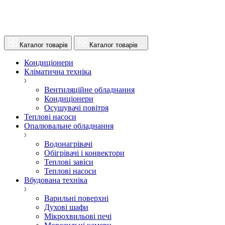
Каталог товарів
Каталог товарів
Кондиціонери
Кліматична техніка
Вентиляційне обладнання
Кондиціонери
Осушувачі повітря
Теплові насоси
Опалювальне обладнання
Водонагрівачі
Обігрівачі і конвектори
Теплові завіси
Теплові насоси
Вбудована техніка
Варильні поверхні
Духові шафи
Мікрохвильові печі