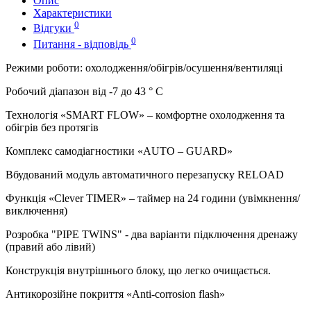
Опис
Характеристики
0
Відгуки
0
Питання - відповідь
Режими роботи: охолодження/обігрів/осушення/вентиляці
Робочий діапазон від -7 до 43 ° C
Технологія «SMART FLOW» – комфортне охолодження та
обігрів без протягів
Комплекс самодіагностики «AUTO – GUARD»
Вбудований модуль автоматичного перезапуску RELOAD
Функція «Сlever TIMER» – таймер на 24 години (увімкнення/
виключення)
Розробка "PIPE TWINS" - два варіанти підключення дренажу
(правий або лівий)
Конструкція внутрішнього блоку, що легко очищається.
Антикорозійне
покриття
«Anti-corrosion flash»