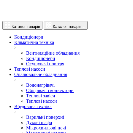
Каталог товарів
Каталог товарів
Кондиціонери
Кліматична техніка
Вентиляційне обладнання
Кондиціонери
Осушувачі повітря
Теплові насоси
Опалювальне обладнання
Водонагрівачі
Обігрівачі і конвектори
Теплові завіси
Теплові насоси
Вбудована техніка
Варильні поверхні
Духові шафи
Мікрохвильові печі