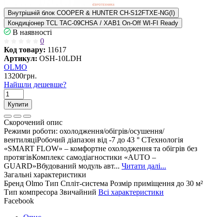
Внутрішній блок COOPER & HUNTER CH-S12FTXE-NG(I)
Кондиціонер TCL TAC-09CHSA / XAB1 On-Off WI-FI Ready
В наявності
0
Код товару:
11617
Артикул:
OSH-10LDH
OLMO
13200грн.
Найшли дешевше?
Купити
Скорочений опис
Режими роботи: охолодження/обігрів/осушення/
вентиляціРобочий діапазон від -7 до 43 ° CТехнологія
«SMART FLOW» – комфортне охолодження та обігрів без
протягівКомплекс самодіагностики «AUTO –
GUARD»Вбудований модуль авт...
Читати далі...
Загальні характеристики
Бренд
Olmo
Тип
Спліт-система
Розмір приміщення
до 30 м²
Тип компресора
Звичайний
Всі характеристики
Facebook