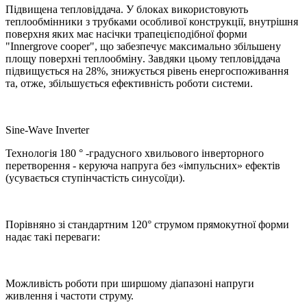
Підвищена тепловіддача
.
У блоках використовують
теплообмінники з трубками особливої конструкції
,
внутрішня
поверхня яких має насічки трапецієподібної форми
"Innergrove cooper",
що забезпечує максимально збільшену
площу поверхні теплообміну
.
Завдяки цьому тепловіддача
підвищується на 28%, знижується рівень енергоспоживання
та, отже, збільшується ефективність роботи системи.
Sine-Wave Inverter
Технологія 180 ° -градусного хвильового інверторного
перетворення - керуюча напруга без «імпульсних» ефектів
(усувається ступінчастість синусоїди).
Порівняно зі стандартним 120° струмом прямокутної форми
надає такі переваги:
Можливість роботи при ширшому діапазоні напруги
живлення і частоти струму.