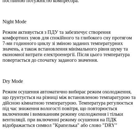
постійною потужністю компресора.
Night Mode
Режим активується з ПДУ та забезпечує створення
комфортних умов для спокійного та глибокого сну протягом
7-ми годинного циклу зі зміною заданих температурних
значень, а також встановлення мінімального рівня шуму та
економної витрати електроенергії. Після цього температура
повертається до спочатку заданого значення.
Dry Mode
Режим осушення автоматично вибирає режим охолодження,
що ґрунтується на різниці між встановленою темпаратурою та
дійсною кімнатною температурою. Температура регулюється
під час зниження вологості повітря, що повторюється
включенням і вимиканням режиму охолодження і тільки
вентиляції. при включенні режиму осушення на ПДК
відображається символ "Крапелька" або слово "DRY"