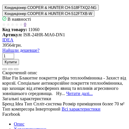
Кондиціонер COOPER & HUNTER CH-S18FTXQ2-NG
Кондиціонер COOPER & HUNTER CH-S12FTXB-W
В наявності
0
Код товару:
11060
Артикул:
ISR-24HR-MA0-DN1
IDEA
39564грн.
Найшли дешевше?
Купити
Скорочений опис
Blue Fin Блакитне покриття ребра теплообмінника - Захист від
корозії. Спеціальне антикорозійне покриття теплообмінника,
що захищає від атмосферних явищ та впливів агресивного
зовнішнього середовища. Hy...
Читати далі...
Загальні характеристики
Бренд
Idea
Тип
Спліт-система
Розмір приміщення
более 70 м²
Тип компресора
Інверторний
Всі характеристики
Facebook
Опис