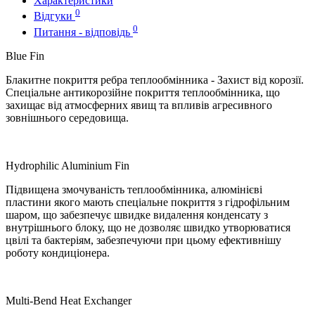
Характеристики
0
Відгуки
0
Питання - відповідь
Blue Fin
Блакитне покриття ребра теплообмінника - Захист від корозії.
Спеціальне антикорозійне покриття теплообмінника, що
захищає від атмосферних явищ та впливів агресивного
зовнішнього середовища.
Hydrophilic Aluminium Fin
Підвищена змочуваність теплообмінника, алюмінієві
пластини якого мають спеціальне покриття з гідрофільним
шаром, що забезпечує швидке видалення конденсату з
внутрішнього блоку, що не дозволяє швидко утворюватися
цвілі та бактеріям, забезпечуючи при цьому ефективнішу
роботу кондиціонера.
Multi-Bend Heat Exchanger