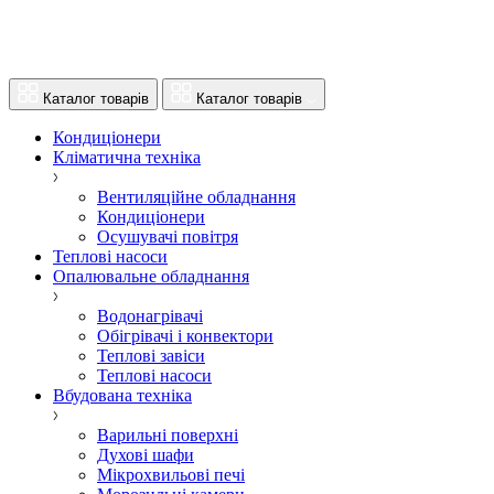
Каталог товарів
Каталог товарів
Кондиціонери
Кліматична техніка
Вентиляційне обладнання
Кондиціонери
Осушувачі повітря
Теплові насоси
Опалювальне обладнання
Водонагрівачі
Обігрівачі і конвектори
Теплові завіси
Теплові насоси
Вбудована техніка
Варильні поверхні
Духові шафи
Мікрохвильові печі