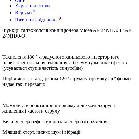
Опис
Характеристики
0
Відгуки
0
Питання - відповідь
Функції та технології кондиціонера Midea AF-24N1D0-I / AF-
24N1D0-O
Технологія 180 ° -градусного хвильового інверторного
перетворення - керуюча напруга без «імпульсних» ефектів
(усувається ступінчастість синусоїди).
Порівняно зі стандартним 120° струмом прямокутної форми
надає такі переваги:
Можливість роботи при ширшому діапазоні напруги
живлення і частоти струму.
Велику енергоефективність та енергозбереження.
М'якший старт, нижче шум і вібрації.