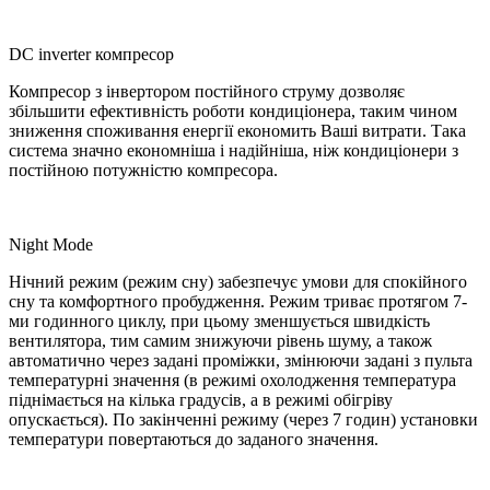
DC inverter компресор
Компресор з інвертором постійного струму дозволяє
збільшити ефективність роботи кондиціонера, таким чином
зниження споживання енергії економить Ваші витрати. Така
система значно економніша і надійніша, ніж кондиціонери з
постійною потужністю компресора.
Night Mode
Нічний режим (режим сну) забезпечує умови для спокійного
сну та комфортного пробудження. Режим триває протягом 7-
ми годинного циклу, при цьому зменшується швидкість
вентилятора, тим самим знижуючи рівень шуму, а також
автоматично через задані проміжки, змінюючи задані з пульта
температурні значення (в режимі охолодження температура
піднімається на кілька градусів, а в режимі обігріву
опускається). По закінченні режиму (через 7 годин) установки
температури повертаються до заданого значення.