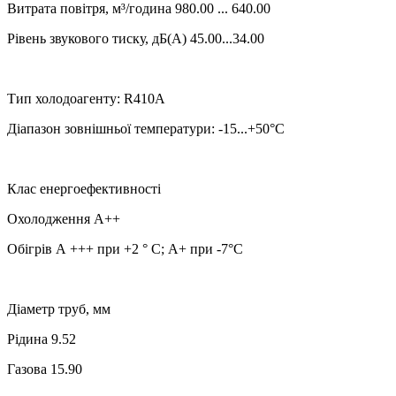
Витрата повітря, м³/година 980.00 ... 640.00
Рівень звукового тиску, дБ(А) 45.00...34.00
Тип холодоагенту: R410A
Діапазон зовнішньої температури: -15...+50°C
Клас енергоефективності
Охолодження А++
Обігрів А +++ при +2 ° С; А+ при -7°С
Діаметр труб, мм
Рідина 9.52
Газова 15.90