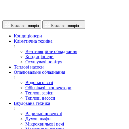
Каталог товарів
Каталог товарів
Кондиціонери
Кліматична техніка
Вентиляційне обладнання
Кондиціонери
Осушувачі повітря
Теплові насоси
Опалювальне обладнання
Водонагрівачі
Обігрівачі і конвектори
Теплові завіси
Теплові насоси
Вбудована техніка
Варильні поверхні
Духові шафи
Мікрохвильові печі