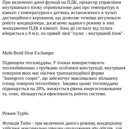
При включенні даної функції на ПДК, процесор управління
внутрішнього блоку отримуватиме дані про температуру в
кімнаті з температурного датчика, встановленого в пульті
дистанційного керування, що дозволяє точніше регулювати
роботу кондиціонера, досягаючи заданого режиму в зоні
знаходження ПДК в кімнаті. Зона дії сигналу від пульта
вбирається у 8 м.п. по прямій лінії "пульт – внутрішній блок".
Multi-Bend Heat Exchanger
Підвищена тепловіддача
.
У блоках використовують
теплообмінники з трубками особливої конструкції
,
внутрішня
поверхня яких має насічки трапецієподібної форми
"Innergrove cooper",
що забезпечує максимально збільшену
площу поверхні теплообміну
.
Завдяки цьому тепловіддача
підвищується на 28%, знижується рівень енергоспоживання
та, отже, збільшується ефективність роботи системи.
Режим Турбо
Функція Turbo - при включенні даного режиму, кондиціонер
здійснює максимально швидке охолодження або обігрів, для