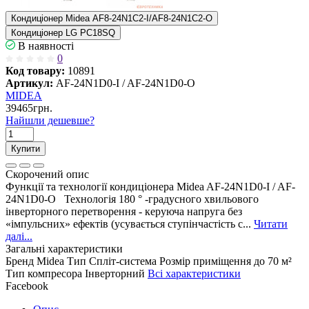
Кондиціонер Midea AF8-24N1C2-I/AF8-24N1C2-O
Кондиціонер LG PC18SQ
В наявності
0
Код товару:
10891
Артикул:
AF-24N1D0-I / AF-24N1D0-O
MIDEA
39465грн.
Найшли дешевше?
Купити
Скорочений опис
Функції та технології кондиціонера Midea AF-24N1D0-I / AF-
24N1D0-O Технологія 180 ° -градусного хвильового
інверторного перетворення - керуюча напруга без
«імпульсних» ефектів (усувається ступінчастість с...
Читати
далі...
Загальні характеристики
Бренд
Midea
Тип
Спліт-система
Розмір приміщення
до 70 м²
Тип компресора
Інверторний
Всі характеристики
Facebook