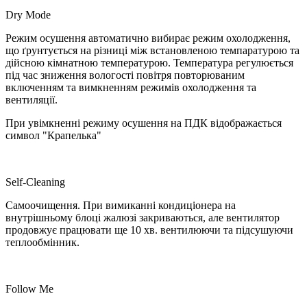
Dry Mode
Режим осушення автоматично вибирає режим охолодження,
що ґрунтується на різниці між встановленою темпаратурою та
дійсною кімнатною температурою. Температура регулюється
під час зниження вологості повітря повторюваним
включенням та вимкненням режимів охолодження та
вентиляції.
При увімкненні режиму осушення на ПДК відображається
символ "Крапелька"
Self-Cleaning
Самоочищення. При вимиканні кондиціонера на
внутрішньому блоці жалюзі закриваються, але вентилятор
продовжує працювати ще 10 хв. вентилюючи та підсушуючи
теплообмінник.
Follow Me