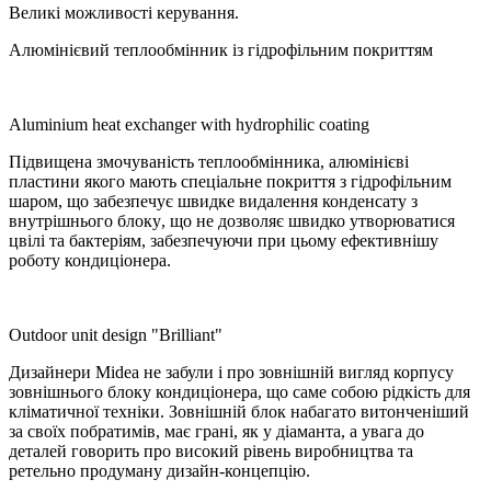
Великі можливості керування.
Алюмінієвий теплообмінник із гідрофільним покриттям
Aluminium heat exchanger with hydrophilic coating
Підвищена змочуваність теплообмінника
,
алюмінієві
пластини якого мають спеціальне покриття з гідрофільним
шаром
,
що забезпечує швидке видалення конденсату з
внутрішнього блоку
,
що не дозволяє швидко утворюватися
цвілі та бактеріям
,
забезпечуючи при цьому ефективнішу
роботу кондиціонера
.
Outdoor unit design "Brilliant"
Дизайнери
Midea
не забули і про зовнішній вигляд корпусу
зовнішнього блоку кондиціонера
,
що саме собою рідкість для
кліматичної техніки
.
Зовнішній блок набагато витонченіший
за своїх побратимів, має грані, як у діаманта, а увага до
деталей говорить про високий рівень виробництва та
ретельно продуману дизайн-концепцію.