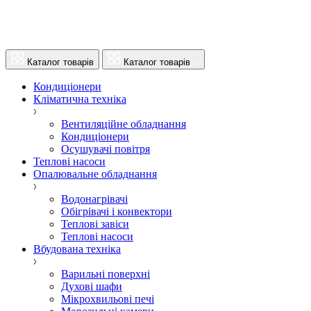
Каталог товарів
Каталог товарів
Кондиціонери
Кліматична техніка
Вентиляційне обладнання
Кондиціонери
Осушувачі повітря
Теплові насоси
Опалювальне обладнання
Водонагрівачі
Обігрівачі і конвектори
Теплові завіси
Теплові насоси
Вбудована техніка
Варильні поверхні
Духові шафи
Мікрохвильові печі