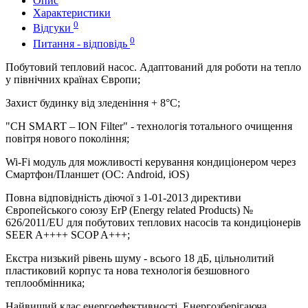
Опис
Характеристики
0
Відгуки
0
Питання - відповідь
Побутовий тепловий насос. Адаптований для роботи на тепло
у північних країнах Європи;
Захист будинку від зледеніння + 8°C;
"CH SMART – ION Filter" - технологія тотального очищення
повітря нового покоління;
Wi-Fi модуль для можливості керування кондиціонером через
Смартфон/Планшет (ОС: Android, iOS)
Повна відповідність діючої з 1-01-2013 директиви
Європейського союзу ErP (Energy related Products) №
626/2011/EU для побутових теплових насосів та кондиціонерів
SEER A++++ SCOP A+++;
Екстра низький рівень шуму - всього 18 дБ, цільнолитий
пластиковий корпус та нова технологія безшовного
теплообмінника;
Найвищий клас енергоефективності. Енергозберігаюча