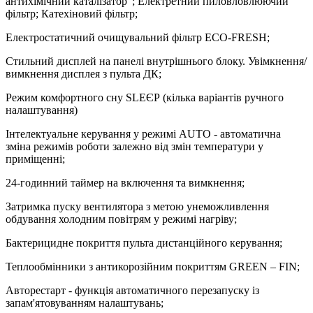
антихімічний каталізатор"; Електретний пиловловлюючий
фільтр; Катехіновий фільтр;
Електростатичний очищувальний фільтр ЕСО-FRESH;
Стильний дисплей на панелі внутрішнього блоку. Увімкнення/
вимкнення дисплея з пульта ДК;
Режим комфортного сну SLЕЄР (кілька варіантів ручного
налаштування)
Інтелектуальне керування у режимі AUTO - автоматична
зміна режимів роботи залежно від змін температури у
приміщенні;
24-годинний таймер на включення та вимкнення;
Затримка пуску вентилятора з метою унеможливлення
обдування холодним повітрям у режимі нагріву;
Бактерицидне покриття пульта дистанційного керування;
Теплообмінники з антикорозійним покриттям GREEN – FIN;
Авторестарт - функція автоматичного перезапуску із
запам'ятовуванням налаштувань;