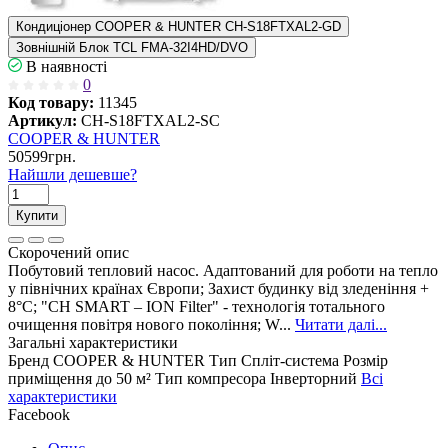
Кондиціонер COOPER & HUNTER CH-S18FTXAL2-GD
Зовнішній Блок TCL FMA-32I4HD/DVO
В наявності
0
Код товару:
11345
Артикул:
CH-S18FTXAL2-SC
COOPER & HUNTER
50599грн.
Найшли дешевше?
Купити
Скорочений опис
Побутовий тепловий насос. Адаптований для роботи на тепло
у північних країнах Європи; Захист будинку від зледеніння +
8°C; "CH SMART – ION Filter" - технологія тотального
очищення повітря нового покоління; W...
Читати далі...
Загальні характеристики
Бренд
COOPER & HUNTER
Тип
Спліт-система
Розмір
приміщення
до 50 м²
Тип компресора
Інверторний
Всі
характеристики
Facebook