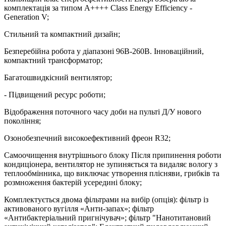
комплектація за типом A++++ Class Energy Efficiency -
Generation V;
Стильний та компактний дизайн;
Безперебійна робота у діапазоні 96В-260В. Інноваційний,
компактний трансформатор;
Багатошвидкісний вентилятор;
- Підвищений ресурс роботи;
Відображення поточного часу доби на пульті Д/У нового
покоління;
Озонобезпечний високоефективний фреон R32;
Самоочищення внутрішнього блоку Після припинення роботи
кондиціонера, вентилятор не зупиняється та видаляє вологу з
теплообмінника, що виключає утворення плісняви, грибків та
розмноження бактерій усередині блоку;
Комплектується двома фільтрами на вибір (опція): фільтр із
активованого вугілля «Анти-запах»; фільтр
«Антибактеріальний пригнічувач»; фільтр "Нанотитановий