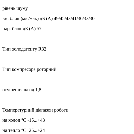
рівень шуму
вн. блок (м/с/мак) дБ (А) 49/45/43/41/36/33/30
нар. блок дБ (А) 57
Тип холодагенту R32
Тип компресора роторний
осушення л/год 1,8
Температурний діапазон роботи
на холод °C -15...+43
на тепло °C -25...+24