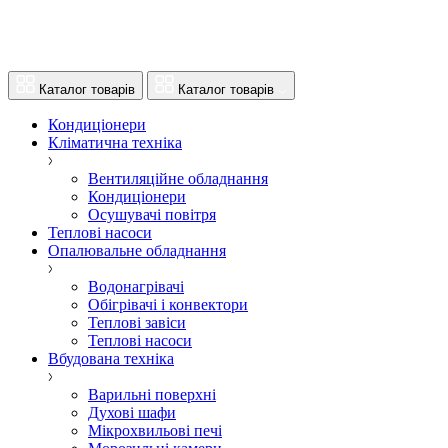
Каталог товарів
Каталог товарів
Кондиціонери
Кліматична техніка
Вентиляційне обладнання
Кондиціонери
Осушувачі повітря
Теплові насоси
Опалювальне обладнання
Водонагрівачі
Обігрівачі і конвектори
Теплові завіси
Теплові насоси
Вбудована техніка
Варильні поверхні
Духові шафи
Мікрохвильові печі