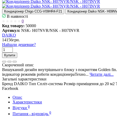
Кондиціонер Chigo CCG-V09HR4-F21
Кондиціонер Daiko NSK- H09N
В наявності
0
Код товару:
50000
Артикул:
NSK- H07NVR/NSK - H07INVR
DAIKO
14156грн.
Найшли дешевше?
Купити
Скорочений опис
Вишуканий дизайн внутрішнього блоку з покриттям Golden fin.
індикатор режимів роботи кондиціонераТехно...
Читати далі...
Загальні характеристики
Бренд
DAIKO
Тип
Спліт-система
Розмір приміщення
до 20 м2
Facebook
Опис
Характеристики
0
Відгуки
0
Питання - відповідь