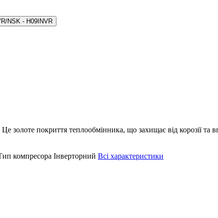
VR/NSK - H09INVR
 Це золоте покриття теплообмінника, що захищає від корозії та
Тип компресора
Інверторний
Всі характеристики