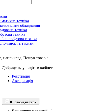
сюди
іматична техніка
алювальне обладнання
удована техніка
бутова техніка
ібна побутова техніка
дпочинок та туризм
, наприклад,
Пошук товарів
Добридень,
увійдіть в кабінет
Реєстрація
Авторизація
0
Товарів,
на
0грн.
Ваш кошик порожній :(