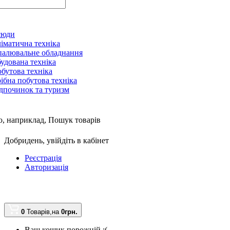
сюди
іматична техніка
алювальне обладнання
удована техніка
бутова техніка
ібна побутова техніка
дпочинок та туризм
, наприклад,
Пошук товарів
Добридень,
увійдіть в кабінет
Реєстрація
Авторизація
0
Товарів,
на
0грн.
Ваш кошик порожній :(