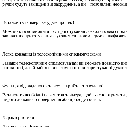
ручки будуть захищені від забруднень, а ви – позбавлені необхі
Встановіть таймер і забудьте про час!
Можливість встановити час приготування дозволить вам спокійн
закінчення приготування звуковим сигналом і духова шафа авт
Легке ковзання із телескопічними спрямовувачами
Завдяки телескопічним спрямовувачам ви зможете повністю витя
готовності, але й забезпечить комфорт при користуванні духов
Функція відкладеного старту: накрийте стіл вчасно!
Встановіть необхідні параметри таймера, щоб вчасно отримати 
пирога до вашого повернення або приходу гостей.
Характеристики
Духова шафа: Електрична