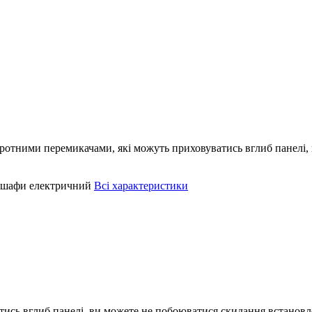
ротними перемикачами, які можуть приховуватись вглиб панелі,
 шафи
електричний
Всі характеристики
тись вглиб панелі, ви можете не побоюватися скидання встанов