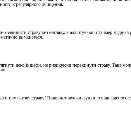
дності їх регулярного очищення.
о залишити страву без нагляду. Налаштувавши таймер згідно з р
оматично вимкнеться.
гнути деко із шафи, не ризикуючи перекинути страву. Така можл
кою.
до столу готову страву! Використовуючи функцію відкладеного с