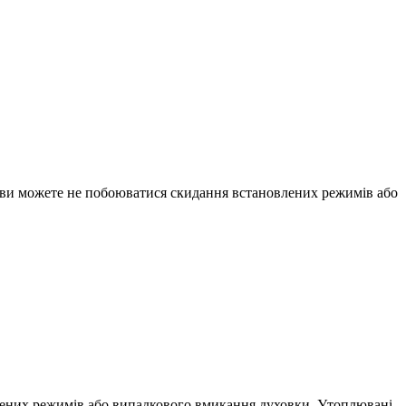
 ви можете не побоюватися скидання встановлених режимів або
лених режимів або випадкового вмикання духовки. Утоплювані