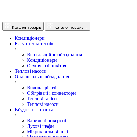
Каталог товарів
Каталог товарів
Кондиціонери
Кліматична техніка
Вентиляційне обладнання
Кондиціонери
Осушувачі повітря
Теплові насоси
Опалювальне обладнання
Водонагрівачі
Обігрівачі і конвектори
Теплові завіси
Теплові насоси
Вбудована техніка
Варильні поверхні
Духові шафи
Мікрохвильові печі