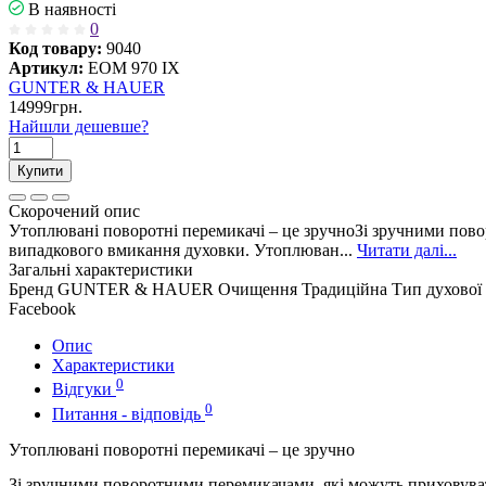
В наявності
0
Код товару:
9040
Артикул:
EOM 970 IX
GUNTER & HAUER
14999грн.
Найшли дешевше?
Купити
Скорочений опис
Утоплювані поворотні перемикачі – це зручноЗі зручними пово
випадкового вмикання духовки. Утоплюван...
Читати далі...
Загальні характеристики
Бренд
GUNTER & HAUER
Очищення
Традиційна
Тип духової
Facebook
Опис
Характеристики
0
Відгуки
0
Питання - відповідь
Утоплювані поворотні перемикачі – це зручно
Зі зручними поворотними перемикачами, які можуть приховува