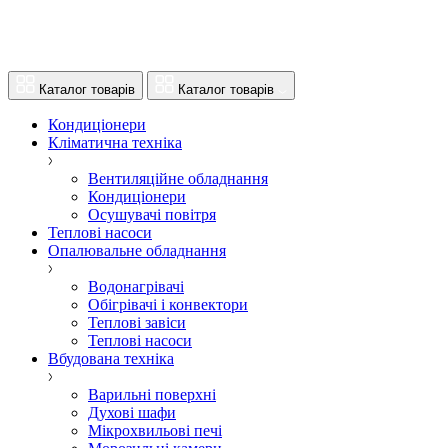
Каталог товарів
Каталог товарів
Кондиціонери
Кліматична техніка
Вентиляційне обладнання
Кондиціонери
Осушувачі повітря
Теплові насоси
Опалювальне обладнання
Водонагрівачі
Обігрівачі і конвектори
Теплові завіси
Теплові насоси
Вбудована техніка
Варильні поверхні
Духові шафи
Мікрохвильові печі