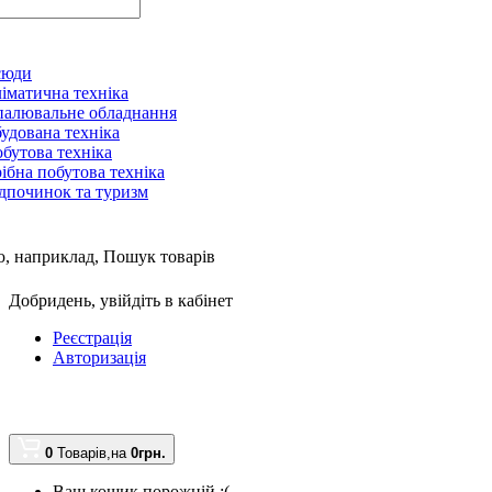
сюди
іматична техніка
алювальне обладнання
удована техніка
бутова техніка
ібна побутова техніка
дпочинок та туризм
, наприклад,
Пошук товарів
Добридень,
увійдіть в кабінет
Реєстрація
Авторизація
0
Товарів,
на
0грн.
Ваш кошик порожній :(