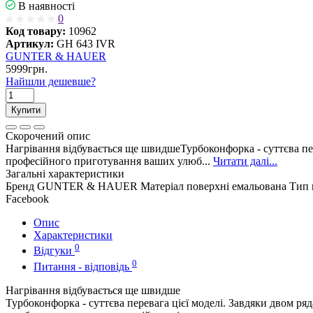
В наявності
0
Код товару:
10962
Артикул:
GH 643 IVR
GUNTER & HAUER
5999грн.
Найшли дешевше?
Купити
Скорочений опис
Нагрівання відбувається ще швидшеТурбоконфорка - суттєва пер
професійного приготування ваших улюб...
Читати далі...
Загальні характеристики
Бренд
GUNTER & HAUER
Матеріал поверхні
емальована
Тип 
Facebook
Опис
Характеристики
0
Відгуки
0
Питання - відповідь
Нагрівання відбувається ще швидше
Турбоконфорка - суттєва перевага цієї моделі. Завдяки двом р