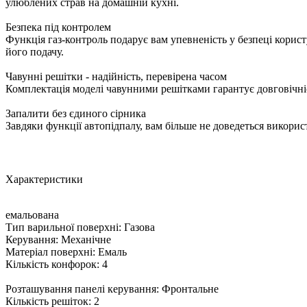
улюблених страв на домашній кухні.
Безпека під контролем
Функція газ-контроль подарує вам упевненість у безпеці корист
його подачу.
Чавунні решітки - надійність, перевірена часом
Комплектація моделі чавунними решітками гарантує довговічність
Запалити без єдиного сірника
Завдяки функції автопідпалу, вам більше не доведеться викорис
Характеристики
емальована
Тип варильної поверхні: Газова
Керування: Механічне
Матеріал поверхні: Емаль
Кількість конфорок: 4
Розташування панелі керування: Фронтальне
Кількість решіток: 2