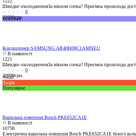
1222
Швидке охолодженняЗа вікном спека? Приємна прохолода досту
0
22999грн.
Новинка
Кондиціонер SAMSUNG AR40H09C1AMNEU
В наявності
1221
Швидке охолодженняЗа вікном спека? Приємна прохолода досту
0
20999грн.
Акції
Акція
Популярне
Варильна поверхня Bosch PKE652CA1E
В наявності
10758
Електрична варильна поверхня Bosch PKE652CA1E білого кольо