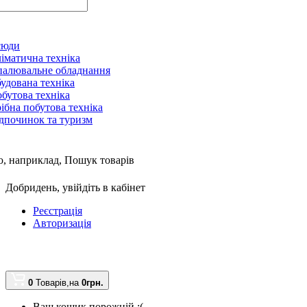
сюди
іматична техніка
алювальне обладнання
удована техніка
бутова техніка
ібна побутова техніка
дпочинок та туризм
, наприклад,
Пошук товарів
Добридень,
увійдіть в кабінет
Реєстрація
Авторизація
0
Товарів,
на
0грн.
Ваш кошик порожній :(