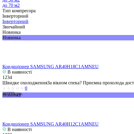
до 70 м2
Тип компресора
Інверторний
Інверторний
Звичайний
Новинка
Новинка
Кондиціонер SAMSUNG AR40H18C1AMNEU
В наявності
1234
Швидке охолодженняЗа вікном спека? Приємна прохолода досту
0
36999грн.
Новинка
Кондиціонер SAMSUNG AR40H12C1AMNEU
В наявності