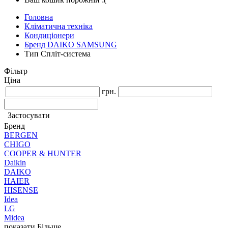
Головна
Кліматична техніка
Кондиціонери
Бренд DAIKO SAMSUNG
Тип Спліт-система
Фільтр
Ціна
грн.
Застосувати
Бренд
BERGEN
CHIGO
COOPER & HUNTER
Daikin
DAIKO
HAIER
HISENSE
Idea
LG
Midea
показати Більше