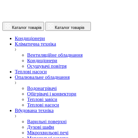
Каталог товарів
Каталог товарів
Кондиціонери
Кліматична техніка
Вентиляційне обладнання
Кондиціонери
Осушувачі повітря
Теплові насоси
Опалювальне обладнання
Водонагрівачі
Обігрівачі і конвектори
Теплові завіси
Теплові насоси
Вбудована техніка
Варильні поверхні
Духові шафи
Мікрохвильові печі