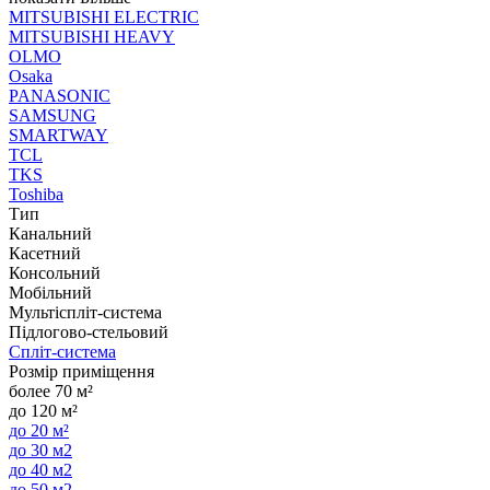
MITSUBISHI ELECTRIC
MITSUBISHI HEAVY
OLMO
Osaka
PANASONIC
SAMSUNG
SMARTWAY
TCL
TKS
Toshiba
Тип
Канальний
Касетний
Консольний
Мобільний
Мультіспліт-система
Підлогово-стельовий
Спліт-система
Розмір приміщення
более 70 м²
до 120 м²
до 20 м²
до 30 м2
до 40 м2
до 50 м2