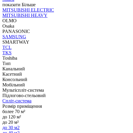
показати Більше
MITSUBISHI ELECTRIC
MITSUBISHI HEAVY
OLMO
Osaka
PANASONIC
SAMSUNG
SMARTWAY
TCL
TKS
Toshiba
Тип
Канальний
Касетний
Консольний
Мобільний
Мультіспліт-система
Підлогово-стельовий
Спліт-система
Розмір приміщення
более 70 м²
до 120 м²
до 20 м²
до 30 м2
до 40 м2