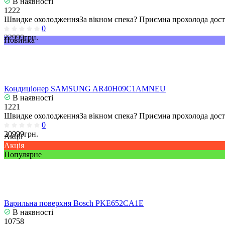
В наявності
1222
Швидке охолодженняЗа вікном спека? Приємна прохолода досту
0
22999грн.
Новинка
Кондиціонер SAMSUNG AR40H09C1AMNEU
В наявності
1221
Швидке охолодженняЗа вікном спека? Приємна прохолода досту
0
20999грн.
Акції
Акція
Популярне
Варильна поверхня Bosch PKE652CA1E
В наявності
10758