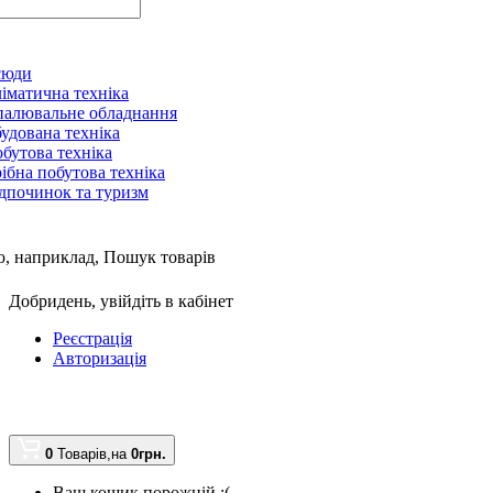
сюди
іматична техніка
алювальне обладнання
удована техніка
бутова техніка
ібна побутова техніка
дпочинок та туризм
, наприклад,
Пошук товарів
Добридень,
увійдіть в кабінет
Реєстрація
Авторизація
0
Товарів,
на
0грн.
Ваш кошик порожній :(