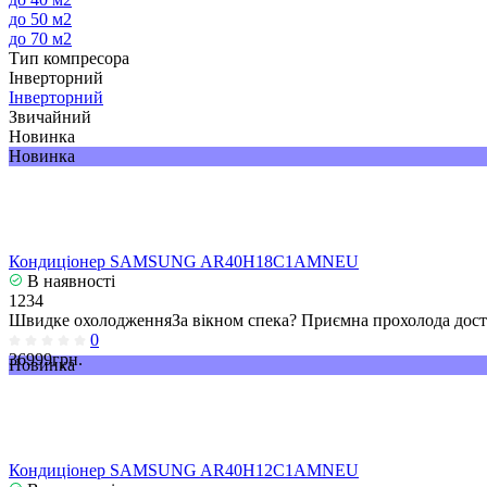
до 50 м2
до 70 м2
Тип компресора
Інверторний
Інверторний
Звичайний
Новинка
Новинка
Кондиціонер SAMSUNG AR40H18C1AMNEU
В наявності
1234
Швидке охолодженняЗа вікном спека? Приємна прохолода досту
0
36999грн.
Новинка
Кондиціонер SAMSUNG AR40H12C1AMNEU