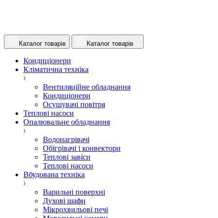
Каталог товарів
Каталог товарів
Кондиціонери
Кліматична техніка
Вентиляційне обладнання
Кондиціонери
Осушувачі повітря
Теплові насоси
Опалювальне обладнання
Водонагрівачі
Обігрівачі і конвектори
Теплові завіси
Теплові насоси
Вбудована техніка
Варильні поверхні
Духові шафи
Мікрохвильові печі