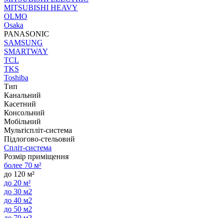
MITSUBISHI HEAVY
OLMO
Osaka
PANASONIC
SAMSUNG
SMARTWAY
TCL
TKS
Toshiba
Тип
Канальний
Касетний
Консольний
Мобільний
Мультіспліт-система
Підлогово-стельовий
Спліт-система
Розмір приміщення
более 70 м²
до 120 м²
до 20 м²
до 30 м2
до 40 м2
до 50 м2
до 70 м2