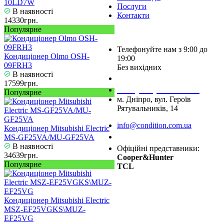
10LD7W
Послуги
В наявності
Контакти
14330грн.
Популярне
Телефонуйте нам з 9:00 до
Кондиціонер Olmo OSH-
19:00
09FRH3
Без вихідних
В наявності
+38 (050) 488 27 03
17599грн.
+38 (067) 545 08 44
Популярне
м. Дніпро, вул. Героїв
Рятувальників, 14
info@condition.com.ua
Кондиціонер Mitsubishi Electric
Замовити дзвінок
MS-GF25VA/MU-GF25VA
В наявності
Офіційні представники:
34639грн.
Cooper&Hunter
Популярне
TCL
Кондиціонер Mitsubishi Electric
MSZ-EF25VGKS\MUZ-
EF25VG