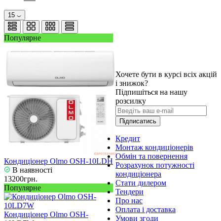
15
Популярне
Хочете бути в курсі всіх акцій
і знижок?
Підпишіться на нашу
розсилку
Підписатись
Кредит
Монтаж кондиціонерів
Обмін та повернення
Кондиціонер Olmo OSH-10LDH
Розрахунок потужності
В наявності
кондиціонера
13200грн.
Стати дилером
Популярне
Тендери
Про нас
Оплата і доставка
Кондиціонер Olmo OSH-
Умови згоди