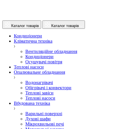
Каталог товарів
Каталог товарів
Кондиціонери
Кліматична техніка
Вентиляційне обладнання
Кондиціонери
Осушувачі повітря
Теплові насоси
Опалювальне обладнання
Водонагрівачі
Обігрівачі і конвектори
Теплові завіси
Теплові насоси
Вбудована техніка
Варильні поверхні
Духові шафи
Мікрохвильові печі