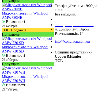
Популярне
Телефонуйте нам з 9:00 до
19:00
Мікрохвильова піч Whirlpool
Без вихідних
AMW730NB
+38 (050) 488 27 03
В наявності
+38 (067) 545 08 44
21449грн.
м. Дніпро, вул. Героїв
ТОП Продажів
Рятувальників, 14
Популярне
info@condition.com.ua
Замовити дзвінок
Мікрохвильова піч Whirlpool
AMW 730 SD
Офіційні представники:
В наявності
Cooper&Hunter
21499грн.
TCL
Популярне
Мікрохвильова піч Whirlpool
AMW 730 WH
В наявності
21499грн.