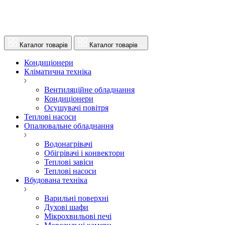
Каталог товарів
Каталог товарів
Кондиціонери
Кліматична техніка
Вентиляційне обладнання
Кондиціонери
Осушувачі повітря
Теплові насоси
Опалювальне обладнання
Водонагрівачі
Обігрівачі і конвектори
Теплові завіси
Теплові насоси
Вбудована техніка
Варильні поверхні
Духові шафи
Мікрохвильові печі