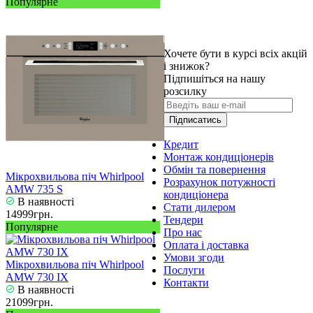
Популярне
Хочете бути в курсі всіх акцій
і знижок?
Підпишіться на нашу
розсилку
Підписатись
Кредит
Монтаж кондиціонерів
Обмін та повернення
Мікрохвильова піч Whirlpool
Розрахунок потужності
AMW 735 S
кондиціонера
В наявності
Стати дилером
14999грн.
Тендери
Популярне
Про нас
Оплата і доставка
Умови згоди
Мікрохвильова піч Whirlpool
Послуги
AMW 730 IX
Контакти
В наявності
21099грн.