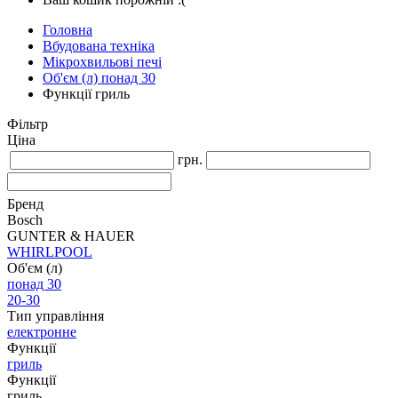
Головна
Вбудована техніка
Мікрохвильові печі
Об'єм (л) понад 30
Функції гриль
Фільтр
Ціна
грн.
Бренд
Bosch
GUNTER & HAUER
WHIRLPOOL
Об'єм (л)
понад 30
20-30
Тип управління
електронне
Функції
гриль
Функції
гриль