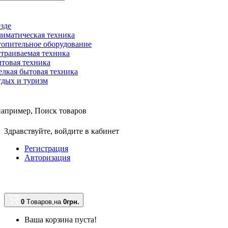
зде
иматическая техника
опительное оборудование
траиваемая техника
товая техника
лкая бытовая техника
дых и туризм
например,
Поиск товаров
Здравствуйте,
войдите в кабинет
Регистрация
Авторизация
0
Tоваров,
на
0грн.
Ваша корзина пуста!