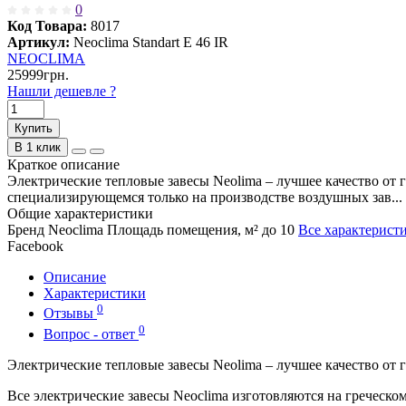
0
Код Товара:
8017
Артикул:
Neoclima Standart E 46 IR
NEOCLIMA
25999грн.
Нашли дешевле ?
Купить
В 1 клик
Краткое описание
Электрические тепловые завесы Neolima – лучшее качество от г
специализирующемся только на производстве воздушных зав...
Общие характеристики
Бренд
Neoclima
Площадь помещения, м²
до 10
Все характерист
Facebook
Описание
Характеристики
0
Отзывы
0
Вопрос - ответ
Электрические тепловые завесы Neolima – лучшее качество от 
Все электрические завесы Neoclima изготовляются на греческо