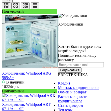
Популярный
Холодильники
Хотите быть в курсе всех
акций и скидок?
Подпишитесь на нашу
рассылку
Подписаться
Холодильник Whirlpool ARG
ЕВРОТЕХНИКА
585/A+
В наличии
Кредит
16224грн.
Монтаж кондиционеров
Популярный
Обмен и возврат
Расчет мощности
кондиционера
Холодильник Whirlpool ART
Стать дилером
6711/A++ SF
Тендеры