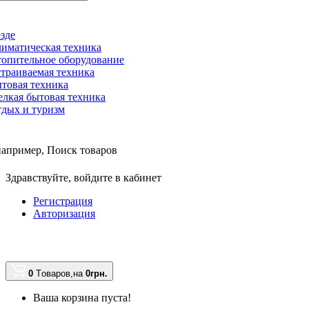
зде
иматическая техника
опительное оборудование
траиваемая техника
товая техника
лкая бытовая техника
дых и туризм
например,
Поиск товаров
Здравствуйте,
войдите в кабинет
Регистрация
Авторизация
0
Tоваров,
на
0грн.
Ваша корзина пуста!