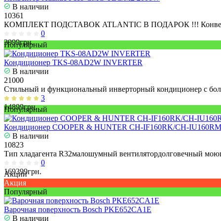
В наличии
10361
КОМПЛЕКТ ПОДСТАВОК ATLANTIC В ПОДАРОК !!! Конвектор 
0
3999грн.
Популярный
Кондиционер TKS-08AD2W INVERTER
В наличии
21000
Стильный и функциональный инверторный кондиционер с бол
3
14899грн.
Популярный
Кондиционер COOPER & HUNTER CH-IF160RK/CH-IU160R
В наличии
10823
Тип хладагента R32малошумный вентилятордолговечный моющ
0
169399грн.
Акции
Акция
Популярный
Варочная поверхность Bosch PKE652CA1E
В наличии