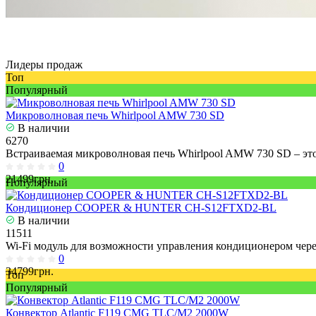
Лидеры продаж
Топ
Популярный
Микроволновая печь Whirlpool AMW 730 SD
В наличии
6270
Встраиваемая микроволновая печь Whirlpool AMW 730 SD – эт
0
21499грн.
Популярный
Кондиционер COOPER & HUNTER CH-S12FTXD2-BL
В наличии
11511
Wi-Fi модуль для возможности управления кондиционером через
0
34799грн.
Топ
Популярный
Конвектор Atlantic F119 CMG TLC/M2 2000W