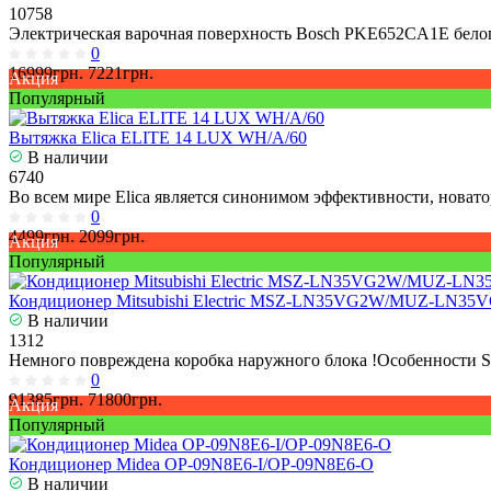
10758
Электрическая варочная поверхность Bosch PKE652CA1E белог
0
16999грн.
7221грн.
Акция
Популярный
Вытяжка Elica ELITE 14 LUX WH/A/60
В наличии
6740
Во всем мире Elica является синонимом эффективности, новато
0
4499грн.
2099грн.
Акция
Популярный
Кондиционер Mitsubishi Electric MSZ-LN35VG2W/MUZ-LN35
В наличии
1312
Немного повреждена коробка наружного блока !Особенности S
0
91385грн.
71800грн.
Акция
Популярный
Кондиционер Midea OP-09N8E6-I/OP-09N8E6-O
В наличии