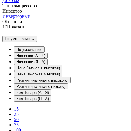
до 70 м2
Тип компрессора
Инвертор
Инверторный
Обычный
17
Показать
По умолчанию
По умолчанию
Название (А - Я)
Название (Я - А)
Цена (низкая > высокая)
Цена (высокая > низкая)
Рейтинг (начиная с высокого)
Рейтинг (начиная с низкого)
Код Товара (А - Я)
Код Товара (Я - А)
15
25
50
75
100