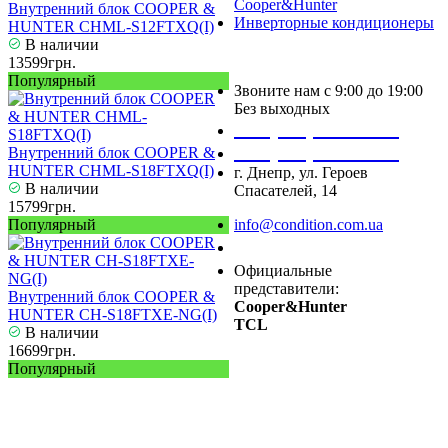
Cooper&Hunter
Внутренний блок COOPER &
Инверторные кондиционеры
HUNTER CHML-S12FTXQ(I)
В наличии
13599грн.
Популярный
Звоните нам с 9:00 до 19:00
Без выходных
+38 (050) 488 27 03
+38 (067) 545 08 44
Внутренний блок COOPER &
HUNTER CHML-S18FTXQ(I)
г. Днепр, ул. Героев
В наличии
Спасателей, 14
15799грн.
Популярный
info@condition.com.ua
Заказать звонок
Официальные
представители:
Внутренний блок COOPER &
Cooper&Hunter
HUNTER CH-S18FTXE-NG(I)
TCL
В наличии
16699грн.
Популярный