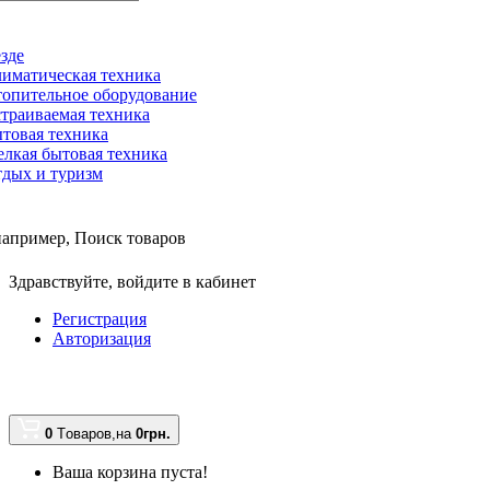
зде
иматическая техника
опительное оборудование
траиваемая техника
товая техника
лкая бытовая техника
дых и туризм
например,
Поиск товаров
Здравствуйте,
войдите в кабинет
Регистрация
Авторизация
0
Tоваров,
на
0грн.
Ваша корзина пуста!