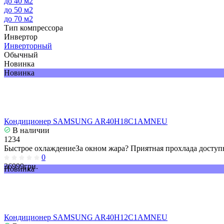
до 40 м2
до 50 м2
до 70 м2
Тип компрессора
Инвертор
Инверторный
Обычный
Новинка
Новинка
Кондиционер SAMSUNG AR40H18C1AMNEU
В наличии
1234
Быстрое охлаждениеЗа окном жара? Приятная прохлада доступн
0
36999грн.
Новинка
Кондиционер SAMSUNG AR40H12C1AMNEU