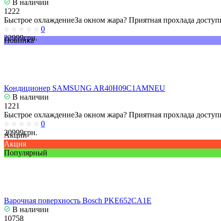
В наличии
1222
Быстрое охлаждениеЗа окном жара? Приятная прохлада доступн
0
22999грн.
Новинка
Кондиционер SAMSUNG AR40H09C1AMNEU
В наличии
1221
Быстрое охлаждениеЗа окном жара? Приятная прохлада доступн
0
20999грн.
Акции
Акция
Популярный
Варочная поверхность Bosch PKE652CA1E
В наличии
10758