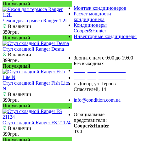
Популярный
Монтаж кондиционеров
Расчет мощности
кондиционера
Чехол для термоса Ranger 1,2L
Кондиционеры
В наличии
Cooper&Hunter
359грн.
Инверторные кондиционеры
Популярный
Стул складной Ranger Desna
В наличии
Звоните нам с 9:00 до 19:00
399грн.
Без выходных
Популярный
+38 (050) 488 27 03
+38 (067) 545 08 44
Стул складной Ranger Fish Lite
г. Днепр, ул. Героев
N
Спасателей, 14
В наличии
399грн.
info@condition.com.ua
Популярный
Заказать звонок
Официальные
представители:
Стул складной Ranger FS 21124
Cooper&Hunter
В наличии
TCL
399грн.
Популярный