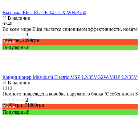
Вытяжка Elica ELITE 14 LUX WH/A/60
В наличии
6740
Во всем мире Elica является синонимом эффективности, новато
0
4499грн.
2099грн.
Акция
Популярный
Кондиционер Mitsubishi Electric MSZ-LN35VG2W/MUZ-LN35
В наличии
1312
Немного повреждена коробка наружного блока !Особенности S
0
91385грн.
71800грн.
Акция
Популярный