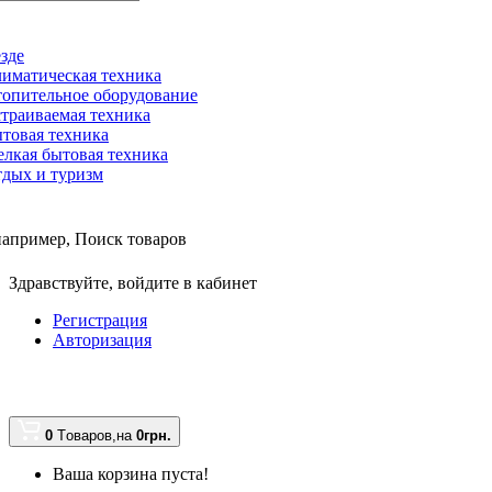
зде
иматическая техника
опительное оборудование
траиваемая техника
товая техника
лкая бытовая техника
дых и туризм
например,
Поиск товаров
Здравствуйте,
войдите в кабинет
Регистрация
Авторизация
0
Tоваров,
на
0грн.
Ваша корзина пуста!