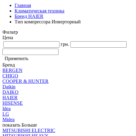
Главная
Климатическая техника
Бренд HAIER
Тип компрессора Инверторный
Фильтр
Цена
грн.
Применить
Бренд
BERGEN
CHIGO
COOPER & HUNTER
Daikin
DAIKO
HAIER
HISENSE
Idea
LG
Midea
показать Больше
MITSUBISHI ELECTRIC
MITSUBISHI HEAVY