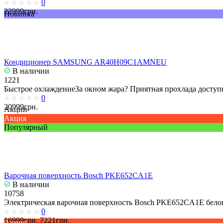
0
22999грн.
Новинка
Кондиционер SAMSUNG AR40H09C1AMNEU
В наличии
1221
Быстрое охлаждениеЗа окном жара? Приятная прохлада доступн
0
20999грн.
Акции
Акция
Популярный
Варочная поверхность Bosch PKE652CA1E
В наличии
10758
Электрическая варочная поверхность Bosch PKE652CA1E белог
0
16999грн.
7221грн.
Акция