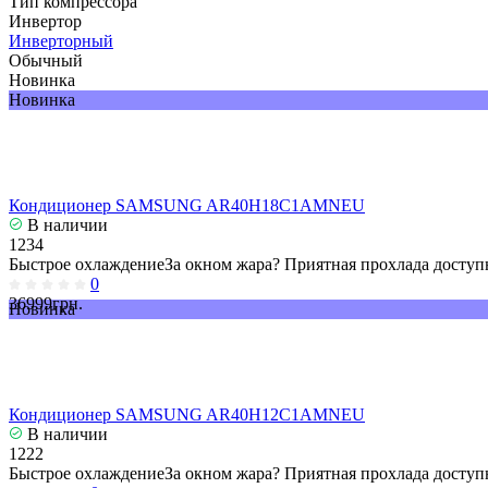
Тип компрессора
Инвертор
Инверторный
Обычный
Новинка
Новинка
Кондиционер SAMSUNG AR40H18C1AMNEU
В наличии
1234
Быстрое охлаждениеЗа окном жара? Приятная прохлада доступн
0
36999грн.
Новинка
Кондиционер SAMSUNG AR40H12C1AMNEU
В наличии
1222
Быстрое охлаждениеЗа окном жара? Приятная прохлада доступн