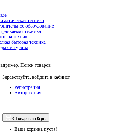
зде
иматическая техника
опительное оборудование
траиваемая техника
товая техника
лкая бытовая техника
дых и туризм
например,
Поиск товаров
Здравствуйте,
войдите в кабинет
Регистрация
Авторизация
0
Tоваров,
на
0грн.
Ваша корзина пуста!