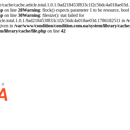
/cache/cache.article.total.1.0.1.9ad218453f833c1f2c56dc4a018ae03d.17
hp
on line
28
Warning
: flock() expects parameter 1 to be resource, bool
hp
on line
30
Warning
: filesize(): stat failed for
rticle.total.1.0.1.9ad218453f833c1f2c56dc4a018ae03d.1786182511 in
/
given in
/var/www/condition/condition.com.ua/system/library/cache/
/library/cache/file.php
on line
42