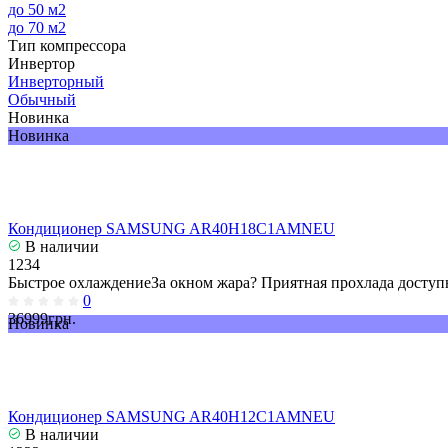
до 50 м2
до 70 м2
Тип компрессора
Инвертор
Инверторный
Обычный
Новинка
Новинка
Кондиционер SAMSUNG AR40H18C1AMNEU
В наличии
1234
Быстрое охлаждениеЗа окном жара? Приятная прохлада доступн
0
36999грн.
Новинка
Кондиционер SAMSUNG AR40H12C1AMNEU
В наличии