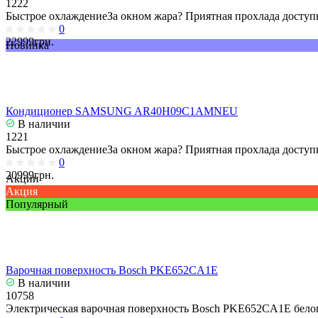
1222
Быстрое охлаждениеЗа окном жара? Приятная прохлада доступн
0
22999грн.
Новинка
Кондиционер SAMSUNG AR40H09C1AMNEU
В наличии
1221
Быстрое охлаждениеЗа окном жара? Приятная прохлада доступн
0
20999грн.
Акции
Акция
Популярный
Варочная поверхность Bosch PKE652CA1E
В наличии
10758
Электрическая варочная поверхность Bosch PKE652CA1E белог