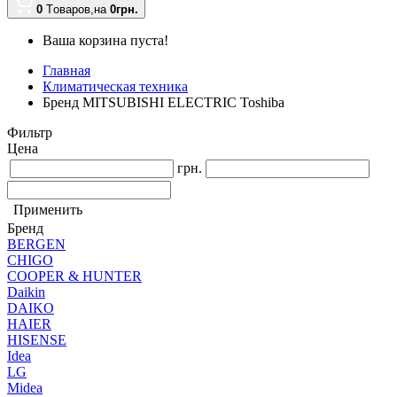
0
Tоваров,
на
0грн.
Ваша корзина пуста!
Главная
Климатическая техника
Бренд MITSUBISHI ELECTRIC Toshiba
Фильтр
Цена
грн.
Применить
Бренд
BERGEN
CHIGO
COOPER & HUNTER
Daikin
DAIKO
HAIER
HISENSE
Idea
LG
Midea