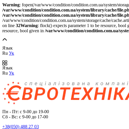
Warning
: fopen(/var/www/condition/condition.com.ua/system/storage
/var/www/condition/condition.com.ua/system/library/cache/file.p
/var/www/condition/condition.com.ua/system/library/cache/file.p
/var/www/condition/condition.com.ua/system/storage/cache/cache.a
on line
32
Warning
: flock() expects parameter 1 to be resource, bool 
resource, bool given in
/var/www/condition/condition.com.ua/system
Язык
Ru
Ук
Язык
Ru
Ук
Пн - Пт: с 9-00 до 19-00
Сб - Вс: с 9-00 до 17-00
+38(050) 488 27 03