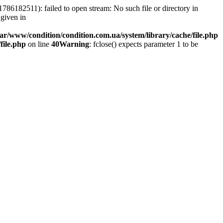
86182511): failed to open stream: No such file or directory in
 given in
var/www/condition/condition.com.ua/system/library/cache/file.php
file.php
on line
40
Warning
: fclose() expects parameter 1 to be