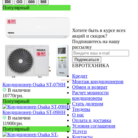
Популярный
Хотите быть в курсе всех
акций и скидок?
Подпишитесь на нашу
рассылку
Подписаться
ЕВРОТЕХНИКА
Кредит
Монтаж кондиционеров
Кондиционер Osaka ST-07HH
Обмен и возврат
В наличии
Расчет мощности
10770грн.
кондиционера
Популярный
Стать дилером
Тендеры
Кондиционер Osaka ST-09HH
О нас
В наличии
Оплата и доставка
11900грн.
Условия соглашения
Популярный
Услуги
Контакты