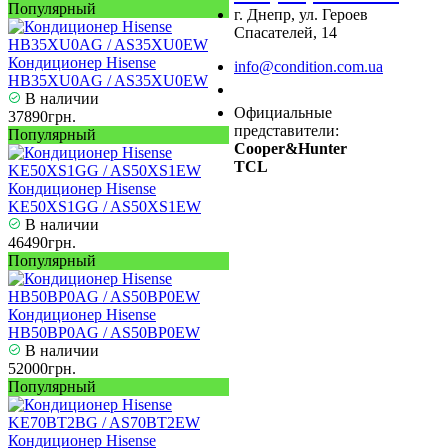
Популярный
г. Днепр, ул. Героев
Спасателей, 14
Кондиционер Hisense
info@condition.com.ua
HB35XU0AG / AS35XU0EW
Заказать звонок
В наличии
Официальные
37890грн.
представители:
Популярный
Cooper&Hunter
TCL
Кондиционер Hisense
KE50XS1GG / AS50XS1EW
В наличии
46490грн.
Популярный
Кондиционер Hisense
HB50BP0AG / AS50BP0EW
В наличии
52000грн.
Популярный
Кондиционер Hisense