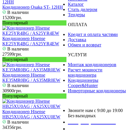
Каталог
Кондиционер Osaka ST- 12HH
Стать дилером
В наличии
Тендеры
15200грн.
Популярный
ОПЛАТА
Кредит и оплата частями
Кондиционер Hisense
Доставка
KE25YR4BG / AS25YR4EW
Обмен и возврат
В наличии
27599грн.
УСЛУГИ
Популярный
Монтаж кондиционеров
Расчет мощности
Кондиционер Hisense
кондиционера
KE35MR0BG / AS35MR0EW
Кондиционеры
В наличии
Cooper&Hunter
30900грн.
Инверторные кондиционеры
Популярный
Звоните нам с 9:00 до 19:00
Кондиционер Hisense
Без выходных
HB25XU0AG / AS25XU0EW
+38 (050) 488 27 03
В наличии
34356грн.
+38 (067) 545 08 44