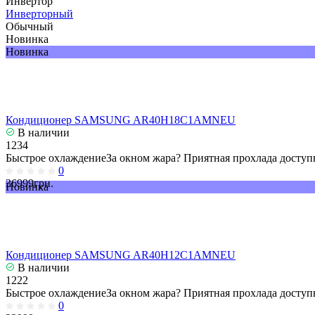
Инвертор
Инверторный
Обычный
Новинка
Новинка
Кондиционер SAMSUNG AR40H18C1AMNEU
В наличии
1234
Быстрое охлаждениеЗа окном жара? Приятная прохлада доступн
0
36999грн.
Новинка
Кондиционер SAMSUNG AR40H12C1AMNEU
В наличии
1222
Быстрое охлаждениеЗа окном жара? Приятная прохлада доступн
0