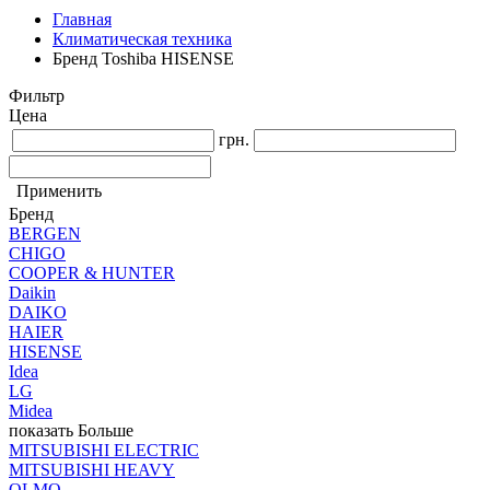
Главная
Климатическая техника
Бренд Toshiba HISENSE
Фильтр
Цена
грн.
Применить
Бренд
BERGEN
CHIGO
COOPER & HUNTER
Daikin
DAIKO
HAIER
HISENSE
Idea
LG
Midea
показать Больше
MITSUBISHI ELECTRIC
MITSUBISHI HEAVY
OLMO