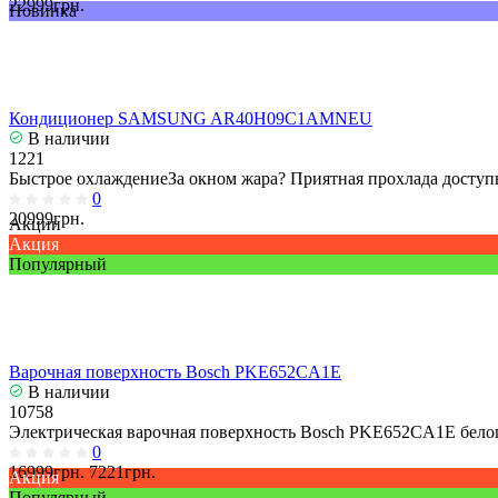
22999грн.
Новинка
Кондиционер SAMSUNG AR40H09C1AMNEU
В наличии
1221
Быстрое охлаждениеЗа окном жара? Приятная прохлада доступн
0
20999грн.
Акции
Акция
Популярный
Варочная поверхность Bosch PKE652CA1E
В наличии
10758
Электрическая варочная поверхность Bosch PKE652CA1E белог
0
16999грн.
7221грн.
Акция
Популярный