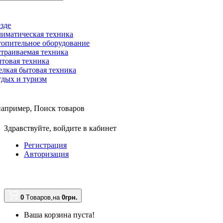
зде
иматическая техника
опительное оборудование
траиваемая техника
товая техника
лкая бытовая техника
дых и туризм
например,
Поиск товаров
Здравствуйте,
войдите в кабинет
Регистрация
Авторизация
0
Tоваров,
на
0грн.
Ваша корзина пуста!