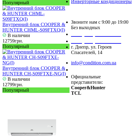
Инверторные кондиционеры
Популярный
Звоните нам с 9:00 до 19:00
Внутренний блок COOPER &
Без выходных
HUNTER CHML-S09FTXQ(I)
+38 (050) 488 27 03
В наличии
+38 (067) 545 08 44
12759грн.
Популярный
г. Днепр, ул. Героев
Спасателей, 14
info@condition.com.ua
Внутренний блок COOPER &
Заказать звонок
HUNTER CH-S09FTXE-NG(I)
Официальные
В наличии
представители:
12799грн.
Cooper&Hunter
Популярный
TCL