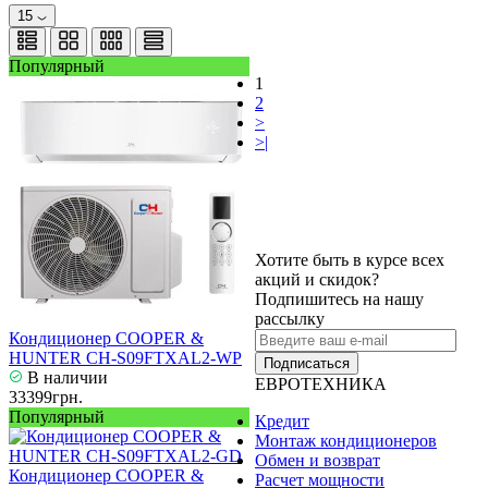
15
Популярный
1
2
>
>|
Хотите быть в курсе всех
акций и скидок?
Подпишитесь на нашу
рассылку
Кондиционер COOPER &
HUNTER CH-S09FTXAL2-WP
Подписаться
В наличии
ЕВРОТЕХНИКА
33399грн.
Популярный
Кредит
Монтаж кондиционеров
Обмен и возврат
Кондиционер COOPER &
Расчет мощности