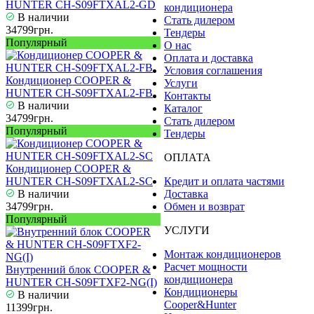
HUNTER CH-S09FTXAL2-GD
кондиционера
В наличии
Стать дилером
34799грн.
Тендеры
Популярный
О нас
Оплата и доставка
Условия соглашения
Кондиционер COOPER &
Услуги
HUNTER CH-S09FTXAL2-FB
Контакты
В наличии
Каталог
34799грн.
Стать дилером
Популярный
Тендеры
ОПЛАТА
Кондиционер COOPER &
HUNTER CH-S09FTXAL2-SC
Кредит и оплата частями
В наличии
Доставка
34799грн.
Обмен и возврат
Популярный
УСЛУГИ
Монтаж кондиционеров
Расчет мощности
Внутренний блок COOPER &
кондиционера
HUNTER CH-S09FTXF2-NG(I)
Кондиционеры
В наличии
Cooper&Hunter
11399грн.