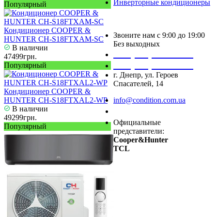
Инверторные кондиционеры
Популярный
Кондиционер COOPER &
Звоните нам с 9:00 до 19:00
HUNTER CH-S18FTXAM-SC
Без выходных
В наличии
+38 (050) 488 27 03
47499грн.
+38 (067) 545 08 44
Популярный
г. Днепр, ул. Героев
Спасателей, 14
Кондиционер COOPER &
HUNTER CH-S18FTXAL2-WP
info@condition.com.ua
В наличии
Заказать звонок
49299грн.
Официальные
Популярный
представители:
Cooper&Hunter
TCL