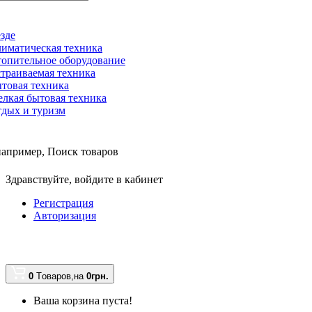
зде
иматическая техника
опительное оборудование
траиваемая техника
товая техника
лкая бытовая техника
дых и туризм
например,
Поиск товаров
Здравствуйте,
войдите в кабинет
Регистрация
Авторизация
0
Tоваров,
на
0грн.
Ваша корзина пуста!