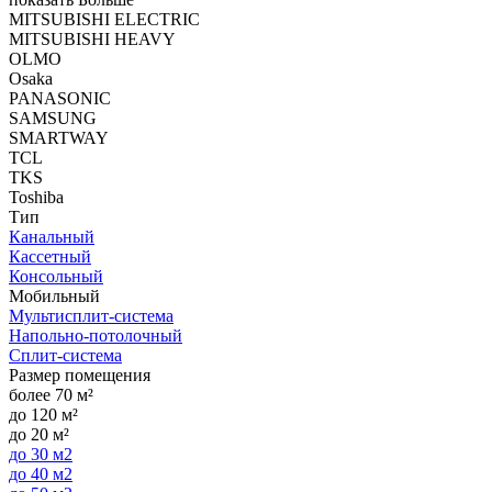
MITSUBISHI ELECTRIC
MITSUBISHI HEAVY
OLMO
Osaka
PANASONIC
SAMSUNG
SMARTWAY
TCL
TKS
Toshiba
Тип
Канальный
Кассетный
Консольный
Мобильный
Мультисплит-система
Напольно-потолочный
Сплит-система
Размер помещения
более 70 м²
до 120 м²
до 20 м²
до 30 м2
до 40 м2