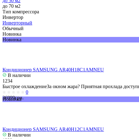
до 50 м2
до 70 м2
Тип компрессора
Инвертор
Инверторный
Обычный
Новинка
Новинка
Кондиционер SAMSUNG AR40H18C1AMNEU
В наличии
1234
Быстрое охлаждениеЗа окном жара? Приятная прохлада доступн
0
36999грн.
Новинка
Кондиционер SAMSUNG AR40H12C1AMNEU
В наличии