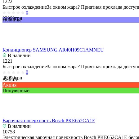
1222
Быстрое охлаждениеЗа окном жара? Приятная прохлада доступн
0
22999грн.
Новинка
Кондиционер SAMSUNG AR40H09C1AMNEU
В наличии
1221
Быстрое охлаждениеЗа окном жара? Приятная прохлада доступн
0
20999грн.
Акции
Акция
Популярный
Варочная поверхность Bosch PKE652CA1E
В наличии
10758
Электрическая варочная поверхность Bosch PKE652CA1E белог