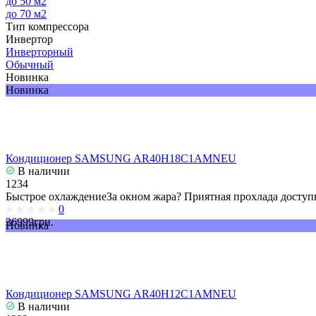
до 50 м2
до 70 м2
Тип компрессора
Инвертор
Инверторный
Обычный
Новинка
Новинка
Кондиционер SAMSUNG AR40H18C1AMNEU
В наличии
1234
Быстрое охлаждениеЗа окном жара? Приятная прохлада доступн
0
36999грн.
Новинка
Кондиционер SAMSUNG AR40H12C1AMNEU
В наличии