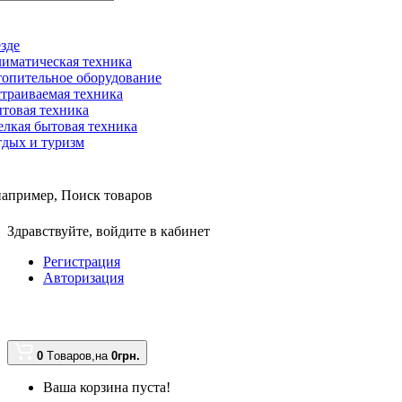
зде
иматическая техника
опительное оборудование
траиваемая техника
товая техника
лкая бытовая техника
дых и туризм
например,
Поиск товаров
Здравствуйте,
войдите в кабинет
Регистрация
Авторизация
0
Tоваров,
на
0грн.
Ваша корзина пуста!