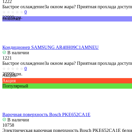
1222
Быстрое охлаждениеЗа окном жара? Приятная прохлада доступн
0
22999грн.
Новинка
Кондиционер SAMSUNG AR40H09C1AMNEU
В наличии
1221
Быстрое охлаждениеЗа окном жара? Приятная прохлада доступн
0
20999грн.
Акции
Акция
Популярный
Варочная поверхность Bosch PKE652CA1E
В наличии
10758
Электрическая варочная поверхность Bosch PKE652CA1E белог