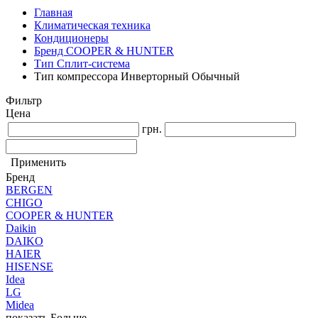
Главная
Климатическая техника
Кондиционеры
Бренд COOPER & HUNTER
Тип Сплит-система
Тип компрессора Инверторный Обычный
Фильтр
Цена
грн.
Применить
Бренд
BERGEN
CHIGO
COOPER & HUNTER
Daikin
DAIKO
HAIER
HISENSE
Idea
LG
Midea
показать Больше