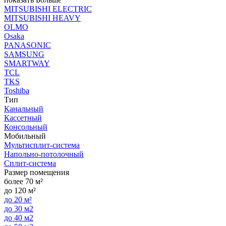
MITSUBISHI ELECTRIC
MITSUBISHI HEAVY
OLMO
Osaka
PANASONIC
SAMSUNG
SMARTWAY
TCL
TKS
Toshiba
Тип
Канальный
Кассетный
Консольный
Мобильный
Мультисплит-система
Напольно-потолочный
Сплит-система
Размер помещения
более 70 м²
до 120 м²
до 20 м²
до 30 м2
до 40 м2