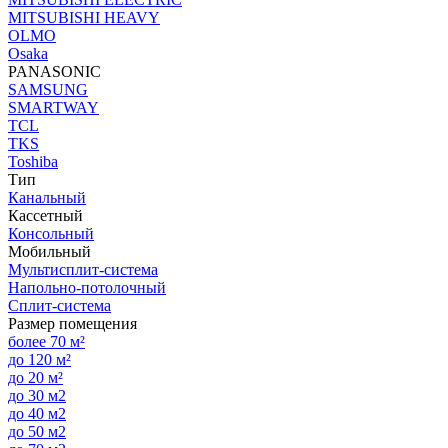
MITSUBISHI HEAVY
OLMO
Osaka
PANASONIC
SAMSUNG
SMARTWAY
TCL
TKS
Toshiba
Тип
Канальный
Кассетный
Консольный
Мобильный
Мультисплит-система
Напольно-потолочный
Сплит-система
Размер помещения
более 70 м²
до 120 м²
до 20 м²
до 30 м2
до 40 м2
до 50 м2