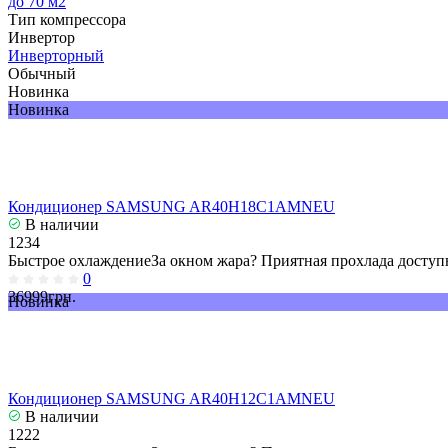
до 70 м2
Тип компрессора
Инвертор
Инверторный
Обычный
Новинка
Новинка
Кондиционер SAMSUNG AR40H18C1AMNEU
В наличии
1234
Быстрое охлаждениеЗа окном жара? Приятная прохлада доступн
0
36999грн.
Новинка
Кондиционер SAMSUNG AR40H12C1AMNEU
В наличии
1222