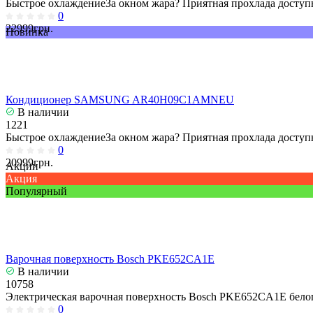
Быстрое охлаждениеЗа окном жара? Приятная прохлада доступн
0
22999грн.
Новинка
Кондиционер SAMSUNG AR40H09C1AMNEU
В наличии
1221
Быстрое охлаждениеЗа окном жара? Приятная прохлада доступн
0
20999грн.
Акции
Акция
Популярный
Варочная поверхность Bosch PKE652CA1E
В наличии
10758
Электрическая варочная поверхность Bosch PKE652CA1E белог
0