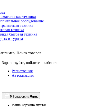
зде
иматическая техника
опительное оборудование
траиваемая техника
товая техника
лкая бытовая техника
дых и туризм
например,
Поиск товаров
Здравствуйте,
войдите в кабинет
Регистрация
Авторизация
0
Tоваров,
на
0грн.
Ваша корзина пуста!