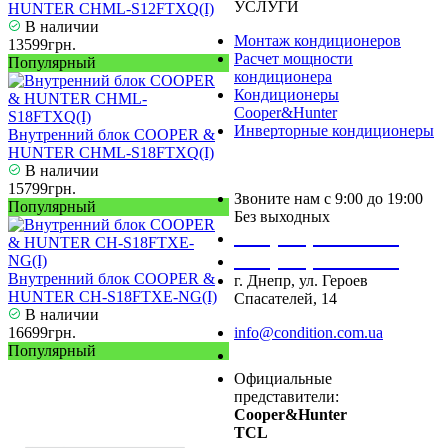
УСЛУГИ
HUNTER CHML-S12FTXQ(I)
В наличии
Монтаж кондиционеров
13599грн.
Расчет мощности
Популярный
кондиционера
Кондиционеры
Cooper&Hunter
Инверторные кондиционеры
Внутренний блок COOPER &
HUNTER CHML-S18FTXQ(I)
В наличии
15799грн.
Звоните нам с 9:00 до 19:00
Популярный
Без выходных
+38 (050) 488 27 03
+38 (067) 545 08 44
Внутренний блок COOPER &
г. Днепр, ул. Героев
HUNTER CH-S18FTXE-NG(I)
Спасателей, 14
В наличии
16699грн.
info@condition.com.ua
Популярный
Заказать звонок
Официальные
представители:
Cooper&Hunter
TCL