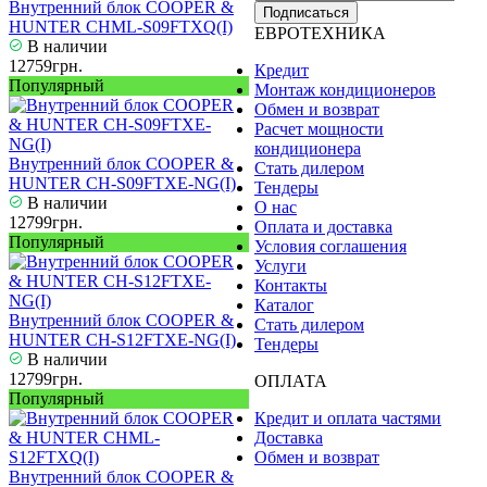
Внутренний блок COOPER &
Подписаться
HUNTER CHML-S09FTXQ(I)
ЕВРОТЕХНИКА
В наличии
12759грн.
Кредит
Популярный
Монтаж кондиционеров
Обмен и возврат
Расчет мощности
кондиционера
Внутренний блок COOPER &
Стать дилером
HUNTER CH-S09FTXE-NG(I)
Тендеры
В наличии
О нас
12799грн.
Оплата и доставка
Популярный
Условия соглашения
Услуги
Контакты
Каталог
Внутренний блок COOPER &
Стать дилером
HUNTER CH-S12FTXE-NG(I)
Тендеры
В наличии
12799грн.
ОПЛАТА
Популярный
Кредит и оплата частями
Доставка
Обмен и возврат
Внутренний блок COOPER &