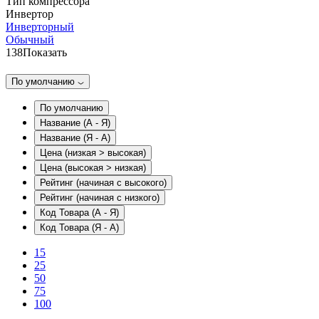
Тип компрессора
Инвертор
Инверторный
Обычный
138
Показать
По умолчанию
По умолчанию
Название (А - Я)
Название (Я - А)
Цена (низкая > высокая)
Цена (высокая > низкая)
Рейтинг (начиная с высокого)
Рейтинг (начиная с низкого)
Код Товара (А - Я)
Код Товара (Я - А)
15
25
50
75
100