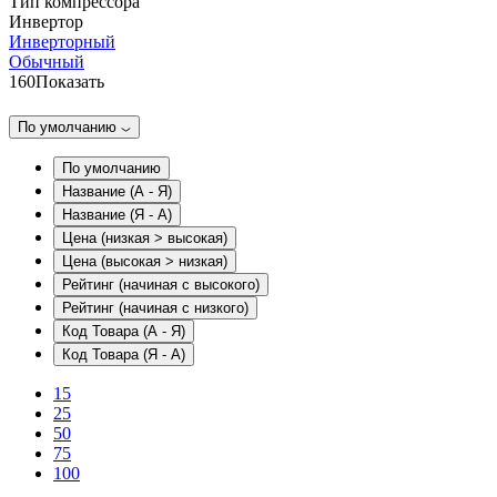
Тип компрессора
Инвертор
Инверторный
Обычный
160
Показать
По умолчанию
По умолчанию
Название (А - Я)
Название (Я - А)
Цена (низкая > высокая)
Цена (высокая > низкая)
Рейтинг (начиная с высокого)
Рейтинг (начиная с низкого)
Код Товара (А - Я)
Код Товара (Я - А)
15
25
50
75
100