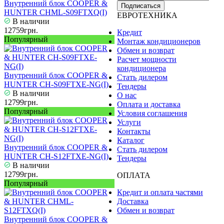
Внутренний блок COOPER &
Подписаться
HUNTER CHML-S09FTXQ(I)
ЕВРОТЕХНИКА
В наличии
12759грн.
Кредит
Популярный
Монтаж кондиционеров
Обмен и возврат
Расчет мощности
кондиционера
Внутренний блок COOPER &
Стать дилером
HUNTER CH-S09FTXE-NG(I)
Тендеры
В наличии
О нас
12799грн.
Оплата и доставка
Популярный
Условия соглашения
Услуги
Контакты
Каталог
Внутренний блок COOPER &
Стать дилером
HUNTER CH-S12FTXE-NG(I)
Тендеры
В наличии
12799грн.
ОПЛАТА
Популярный
Кредит и оплата частями
Доставка
Обмен и возврат
Внутренний блок COOPER &