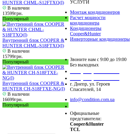
УСЛУГИ
HUNTER CHML-S12FTXQ(I)
В наличии
Монтаж кондиционеров
13599грн.
Расчет мощности
Популярный
кондиционера
Кондиционеры
Cooper&Hunter
Инверторные кондиционеры
Внутренний блок COOPER &
HUNTER CHML-S18FTXQ(I)
В наличии
15799грн.
Звоните нам с 9:00 до 19:00
Популярный
Без выходных
+38 (050) 488 27 03
+38 (067) 545 08 44
Внутренний блок COOPER &
г. Днепр, ул. Героев
HUNTER CH-S18FTXE-NG(I)
Спасателей, 14
В наличии
16699грн.
info@condition.com.ua
Популярный
Заказать звонок
Официальные
представители:
Cooper&Hunter
TCL