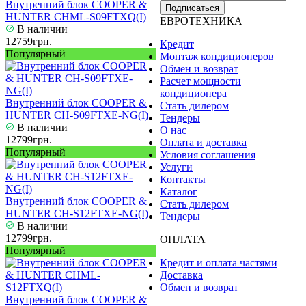
Внутренний блок COOPER &
Подписаться
HUNTER CHML-S09FTXQ(I)
ЕВРОТЕХНИКА
В наличии
12759грн.
Кредит
Популярный
Монтаж кондиционеров
Обмен и возврат
Расчет мощности
кондиционера
Внутренний блок COOPER &
Стать дилером
HUNTER CH-S09FTXE-NG(I)
Тендеры
В наличии
О нас
12799грн.
Оплата и доставка
Популярный
Условия соглашения
Услуги
Контакты
Каталог
Внутренний блок COOPER &
Стать дилером
HUNTER CH-S12FTXE-NG(I)
Тендеры
В наличии
12799грн.
ОПЛАТА
Популярный
Кредит и оплата частями
Доставка
Обмен и возврат
Внутренний блок COOPER &