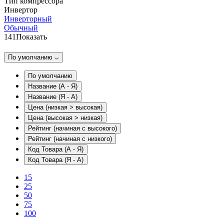
Тип компрессора
Инвертор
Инверторный
Обычный
141
Показать
По умолчанию
По умолчанию
Название (А - Я)
Название (Я - А)
Цена (низкая > высокая)
Цена (высокая > низкая)
Рейтинг (начиная с высокого)
Рейтинг (начиная с низкого)
Код Товара (А - Я)
Код Товара (Я - А)
15
25
50
75
100