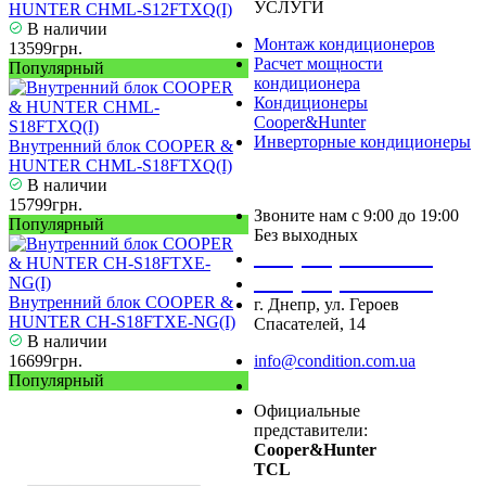
УСЛУГИ
HUNTER CHML-S12FTXQ(I)
В наличии
Монтаж кондиционеров
13599грн.
Расчет мощности
Популярный
кондиционера
Кондиционеры
Cooper&Hunter
Инверторные кондиционеры
Внутренний блок COOPER &
HUNTER CHML-S18FTXQ(I)
В наличии
15799грн.
Звоните нам с 9:00 до 19:00
Популярный
Без выходных
+38 (050) 488 27 03
+38 (067) 545 08 44
Внутренний блок COOPER &
г. Днепр, ул. Героев
HUNTER CH-S18FTXE-NG(I)
Спасателей, 14
В наличии
16699грн.
info@condition.com.ua
Популярный
Заказать звонок
Официальные
представители:
Cooper&Hunter
TCL