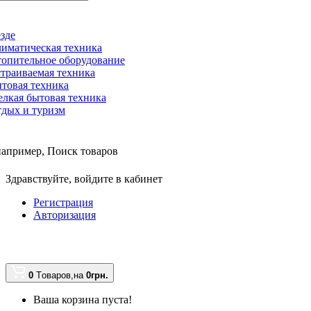
зде
иматическая техника
опительное оборудование
траиваемая техника
товая техника
лкая бытовая техника
дых и туризм
например,
Поиск товаров
Здравствуйте,
войдите в кабинет
Регистрация
Авторизация
0
Tоваров,
на
0грн.
Ваша корзина пуста!