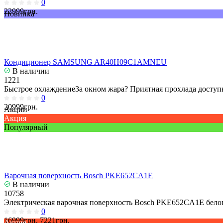
0
22999грн.
Новинка
Кондиционер SAMSUNG AR40H09C1AMNEU
В наличии
1221
Быстрое охлаждениеЗа окном жара? Приятная прохлада доступн
0
20999грн.
Акции
Акция
Популярный
Варочная поверхность Bosch PKE652CA1E
В наличии
10758
Электрическая варочная поверхность Bosch PKE652CA1E белог
0
16999грн.
7221грн.
Акция