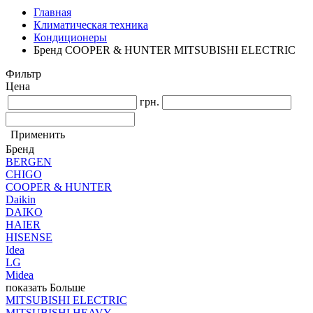
Главная
Климатическая техника
Кондиционеры
Бренд COOPER & HUNTER MITSUBISHI ELECTRIC
Фильтр
Цена
грн.
Применить
Бренд
BERGEN
CHIGO
COOPER & HUNTER
Daikin
DAIKO
HAIER
HISENSE
Idea
LG
Midea
показать Больше
MITSUBISHI ELECTRIC
MITSUBISHI HEAVY