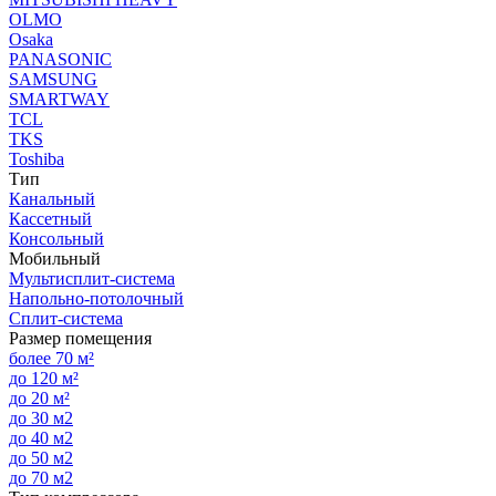
OLMO
Osaka
PANASONIC
SAMSUNG
SMARTWAY
TCL
TKS
Toshiba
Тип
Канальный
Кассетный
Консольный
Мобильный
Мультисплит-система
Напольно-потолочный
Сплит-система
Размер помещения
более 70 м²
до 120 м²
до 20 м²
до 30 м2
до 40 м2
до 50 м2
до 70 м2