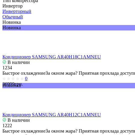
Тип компрессора
Инвертор
Инверторный
Обычный
Новинка
Новинка
Кондиционер SAMSUNG AR40H18C1AMNEU
В наличии
1234
Быстрое охлаждениеЗа окном жара? Приятная прохлада доступн
0
36999грн.
Новинка
Кондиционер SAMSUNG AR40H12C1AMNEU
В наличии
1222
Быстрое охлаждениеЗа окном жара? Приятная прохлада доступн