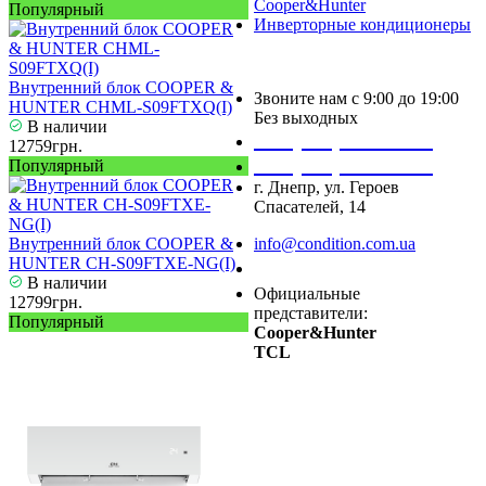
Cooper&Hunter
Популярный
Инверторные кондиционеры
Внутренний блок COOPER &
Звоните нам с 9:00 до 19:00
HUNTER CHML-S09FTXQ(I)
Без выходных
В наличии
+38 (050) 488 27 03
12759грн.
+38 (067) 545 08 44
Популярный
г. Днепр, ул. Героев
Спасателей, 14
Внутренний блок COOPER &
info@condition.com.ua
HUNTER CH-S09FTXE-NG(I)
Заказать звонок
В наличии
Официальные
12799грн.
представители:
Популярный
Cooper&Hunter
TCL