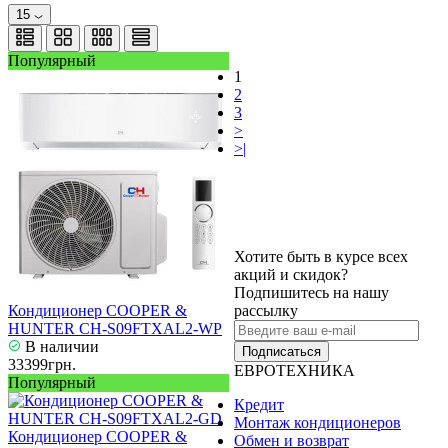
15
Популярный
1
2
3
>
>|
Хотите быть в курсе всех
акций и скидок?
Подпишитесь на нашу
Кондиционер COOPER &
рассылку
HUNTER CH-S09FTXAL2-WP
В наличии
Подписаться
33399грн.
ЕВРОТЕХНИКА
Популярный
Кредит
Монтаж кондиционеров
Кондиционер COOPER &
Обмен и возврат