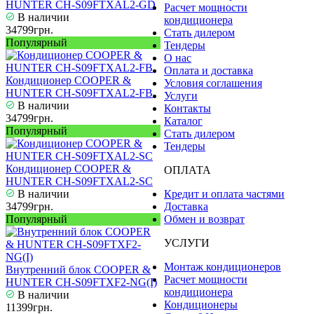
HUNTER CH-S09FTXAL2-GD
Расчет мощности
В наличии
кондиционера
34799грн.
Стать дилером
Популярный
Тендеры
О нас
Оплата и доставка
Кондиционер COOPER &
Условия соглашения
HUNTER CH-S09FTXAL2-FB
Услуги
В наличии
Контакты
34799грн.
Каталог
Популярный
Стать дилером
Тендеры
Кондиционер COOPER &
ОПЛАТА
HUNTER CH-S09FTXAL2-SC
В наличии
Кредит и оплата частями
34799грн.
Доставка
Популярный
Обмен и возврат
УСЛУГИ
Монтаж кондиционеров
Внутренний блок COOPER &
Расчет мощности
HUNTER CH-S09FTXF2-NG(I)
кондиционера
В наличии
Кондиционеры
11399грн.