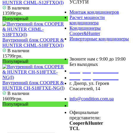
УСЛУГИ
HUNTER CHML-S12FTXQ(I)
В наличии
Монтаж кондиционеров
13599грн.
Расчет мощности
Популярный
кондиционера
Кондиционеры
Cooper&Hunter
Инверторные кондиционеры
Внутренний блок COOPER &
HUNTER CHML-S18FTXQ(I)
В наличии
15799грн.
Звоните нам с 9:00 до 19:00
Популярный
Без выходных
+38 (050) 488 27 03
+38 (067) 545 08 44
Внутренний блок COOPER &
г. Днепр, ул. Героев
HUNTER CH-S18FTXE-NG(I)
Спасателей, 14
В наличии
16699грн.
info@condition.com.ua
Популярный
Заказать звонок
Официальные
представители:
Cooper&Hunter
TCL