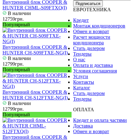
Внутренний блок COOPER &
Подписаться
HUNTER CHML-S09FTXQ(I)
ЕВРОТЕХНИКА
В наличии
12759грн.
Кредит
Популярный
Монтаж кондиционеров
Обмен и возврат
Расчет мощности
кондиционера
Внутренний блок COOPER &
Стать дилером
HUNTER CH-S09FTXE-NG(I)
Тендеры
В наличии
О нас
12799грн.
Оплата и доставка
Популярный
Условия соглашения
Услуги
Контакты
Каталог
Внутренний блок COOPER &
Стать дилером
HUNTER CH-S12FTXE-NG(I)
Тендеры
В наличии
12799грн.
ОПЛАТА
Популярный
Кредит и оплата частями
Доставка
Обмен и возврат
Внутренний блок COOPER &