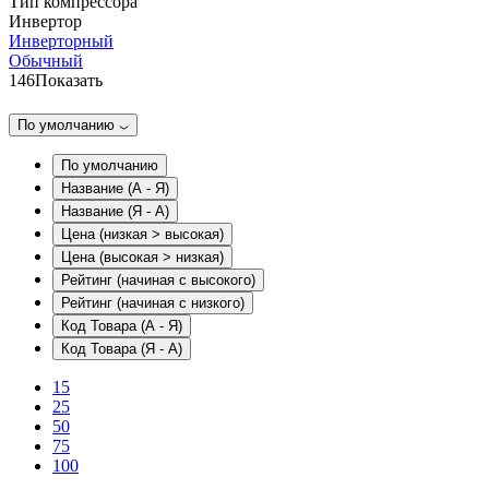
Тип компрессора
Инвертор
Инверторный
Обычный
146
Показать
По умолчанию
По умолчанию
Название (А - Я)
Название (Я - А)
Цена (низкая > высокая)
Цена (высокая > низкая)
Рейтинг (начиная с высокого)
Рейтинг (начиная с низкого)
Код Товара (А - Я)
Код Товара (Я - А)
15
25
50
75
100